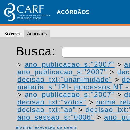
ACÓRDÃOS
Acordãos
Sistemas:
Busca:
>
ano_publicacao_s:"2007"
>
a
ano_publicacao_s:"2007"
>
dec
decisao_txt:"unanimidade"
>
de
materia_s:"IPI- processos NT - r
>
ano_publicacao_s:"2007"
>
d
decisao_txt:"votos"
>
nome_rel
decisao_txt:"ao"
>
decisao_txt:
ano_sessao_s:"0006"
>
ano_pu
mostrar execução da query