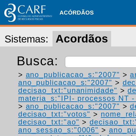
ACÓRDÃOS
Acordãos
Sistemas:
Busca:
>
ano_publicacao_s:"2007"
>
a
ano_publicacao_s:"2007"
>
dec
decisao_txt:"unanimidade"
>
de
materia_s:"IPI- processos NT - r
>
ano_publicacao_s:"2007"
>
d
decisao_txt:"votos"
>
nome_rel
decisao_txt:"ao"
>
decisao_txt:
ano_sessao_s:"0006"
>
ano_pu