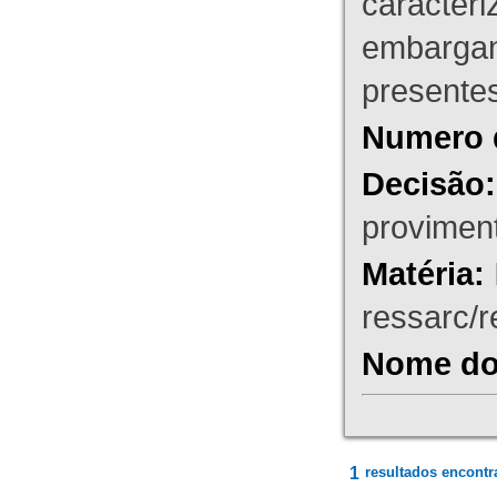
caracteri
embargant
presente
Numero 
Decisão:
proviment
Matéria:
ressarc/re
Nome do 
1
resultados encontr