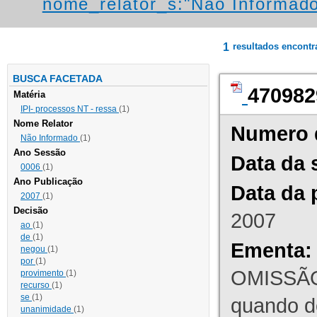
nome_relator_s:"Não Informad
1
resultados encont
BUSCA FACETADA
470982
Matéria
IPI- processos NT - ressa
(1)
Nome Relator
Numero 
Não Informado
(1)
Ano Sessão
Data da 
0006
(1)
Ano Publicação
Data da 
2007
(1)
Decisão
2007
ao
(1)
de
(1)
Ementa:
negou
(1)
por
(1)
OMISSÃO
provimento
(1)
recurso
(1)
se
(1)
quando d
unanimidade
(1)