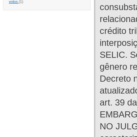
votos
(1)
consubst
relaciona
crédito tr
interpos
SELIC. S
gênero re
Decreto n
atualizad
art. 39 d
EMBARG
NO JULG