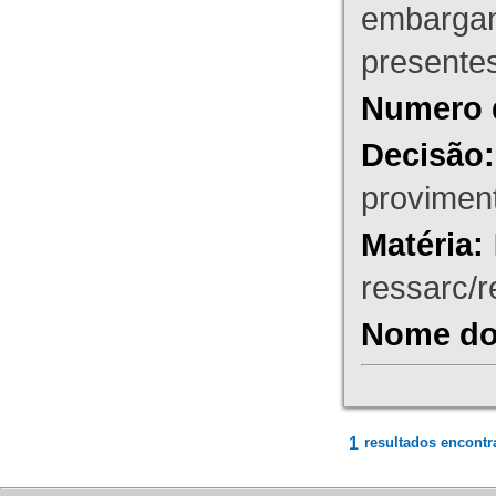
embargant
presente
Numero 
Decisão:
proviment
Matéria:
ressarc/re
Nome do 
1
resultados encontr