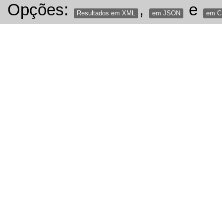
Opções:
,
e
Resultados em XML
em JSON
em 