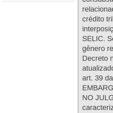
relaciona
crédito tr
interpos
SELIC. S
gênero re
Decreto n
atualizad
art. 39 d
EMBARG
NO JULG
caracteri