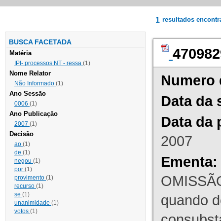
1
resultados encont
BUSCA FACETADA
470982
Matéria
IPI- processos NT - ressa
(1)
Nome Relator
Numero 
Não Informado
(1)
Ano Sessão
Data da 
0006
(1)
Ano Publicação
Data da 
2007
(1)
Decisão
2007
ao
(1)
de
(1)
Ementa:
negou
(1)
por
(1)
OMISSÃO
provimento
(1)
recurso
(1)
se
(1)
quando d
unanimidade
(1)
votos
(1)
consubst