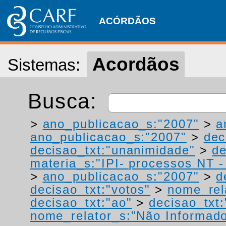
ACÓRDÃOS
Acordãos
Sistemas:
Busca:
>
ano_publicacao_s:"2007"
>
a
ano_publicacao_s:"2007"
>
dec
decisao_txt:"unanimidade"
>
de
materia_s:"IPI- processos NT - r
>
ano_publicacao_s:"2007"
>
d
decisao_txt:"votos"
>
nome_rel
decisao_txt:"ao"
>
decisao_txt:
nome_relator_s:"Não Informad