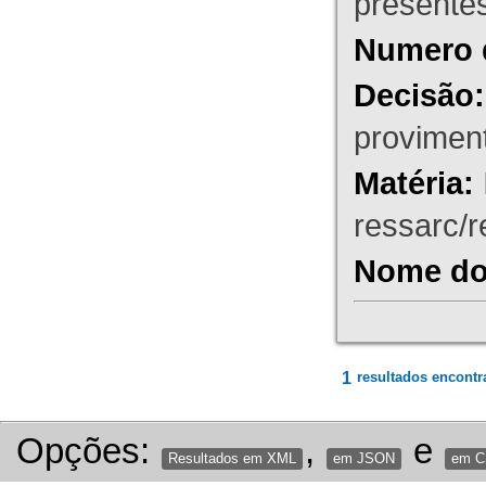
presente
Numero 
Decisão:
proviment
Matéria:
ressarc/re
Nome do 
1
resultados encontr
Opções:
,
e
Resultados em XML
em JSON
em 