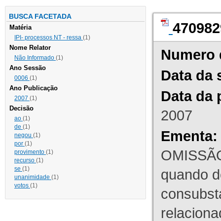
BUSCA FACETADA
470982
Matéria
IPI- processos NT - ressa
(1)
Nome Relator
Numero 
Não Informado
(1)
Ano Sessão
Data da 
0006
(1)
Ano Publicação
Data da 
2007
(1)
Decisão
2007
ao
(1)
de
(1)
Ementa:
negou
(1)
por
(1)
OMISSÃO
provimento
(1)
recurso
(1)
se
(1)
quando d
unanimidade
(1)
votos
(1)
consubst
relaciona