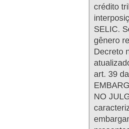
crédito tr
interpos
SELIC. S
gênero re
Decreto n
atualizad
art. 39 d
EMBARG
NO JULG
caracteri
embargant