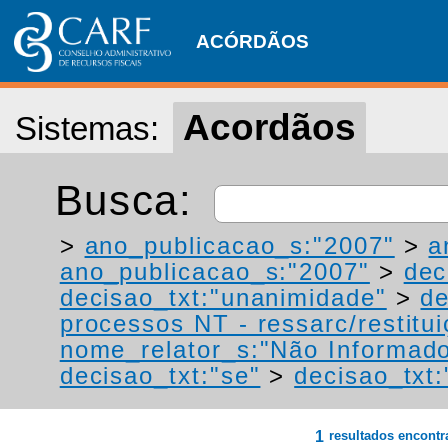
ACÓRDÃOS
Acordãos
Sistemas:
Busca:
>
ano_publicacao_s:"2007"
>
a
ano_publicacao_s:"2007"
>
dec
decisao_txt:"unanimidade"
>
de
processos NT - ressarc/restituiç
nome_relator_s:"Não Informad
decisao_txt:"se"
>
decisao_txt:
1
resultados encont