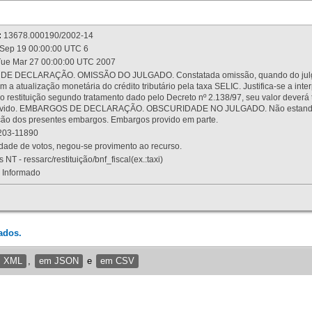
:
13678.000190/2002-14
Sep 19 00:00:00 UTC 6
ue Mar 27 00:00:00 UTC 2007
 DECLARAÇÃO. OMISSÃO DO JULGADO. Constatada omissão, quando do julgamen
m a atualização monetária do crédito tributário pela taxa SELIC. Justifica-se a 
 restituição segundo tratamento dado pelo Decreto nº 2.138/97, seu valor deverá 
rovido. EMBARGOS DE DECLARAÇÃO. OBSCURIDADE NO JULGADO. Não estando dev
osição dos presentes embargos. Embargos provido em parte.
03-11890
ade de votos, negou-se provimento ao recurso.
 NT - ressarc/restituição/bnf_fiscal(ex.:taxi)
Informado
ados.
m XML
,
em JSON
e
em CSV