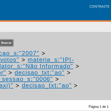
CONTRASTE
cao_s:"2007"
>
"votos"
>
materia_s:"IPI-
ator_s:"Não Informado"
>
or"
>
decisao_txt:"ao"
>
_sessao_s:"0006"
>
axi)"
>
decisao_txt:"ao"
>
Página
1
de
1