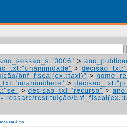
ano_sessao_s:"0006"
>
ano_publica
ao_txt:"unanimidade"
>
decisao_txt:
ição/bnf_fiscal(ex.:taxi)"
>
nome_rel
_txt:"unanimidade"
>
decisao_txt:"p
t:"se"
>
decisao_txt:"recurso"
>
ano
 ressarc/restituição/bnf_fiscal(ex.:t
rados em 4 ms.