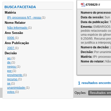
4709829
#
BUSCA FACETADA
Matéria
Numero do processo
Data da sessão:
Sun 
IPI- processos NT - ressa
(1)
Data da publicação:
T
Nome Relator
Ementa:
EMBARGOS DE
Não Informado
(1)
pedido relacionado co
Ano Sessão
uma espécie do gênero
0006
(1)
9.250/95. Recurso p
se justifica a interp
Ano Publicação
Numero da decisão:
2
2007
(1)
Decisão:
Por unanimid
Decisão
Matéria:
IPI- processos
ao
(1)
Nome do relator:
Não 
de
(1)
negou
(1)
por
(1)
provimento
(1)
recurso
(1)
1
resultados encontr
se
(1)
unanimidade
(1)
votos
(1)
Opções:
Resultados e