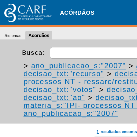
ACÓRDÃOS
Acordãos
Sistemas:
Busca:
>
ano_publicacao_s:"2007"
>
decisao_txt:"recurso"
>
decis
processos NT - ressarc/restitu
decisao_txt:"votos"
>
decisao
decisao_txt:"ao"
>
decisao_tx
materia_s:"IPI- processos NT -
ano_publicacao_s:"2007"
1
resultados encont