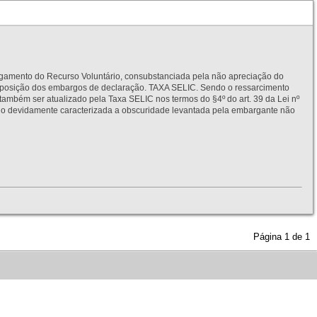
to do Recurso Voluntário, consubstanciada pela não apreciação do
interposição dos embargos de declaração. TAXA SELIC. Sendo o ressarcimento
também ser atualizado pela Taxa SELIC nos termos do §4º do art. 39 da Lei nº
idamente caracterizada a obscuridade levantada pela embargante não
Página
1
de
1