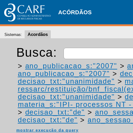
ACÓRDÃOS
Acordãos
Sistemas:
Busca:
>
ano_publicacao_s:"2007"
>
a
ano_publicacao_s:"2007"
>
dec
decisao_txt:"unanimidade"
>
ma
ressarc/restituição/bnf_fiscal(ex
decisao_txt:"unanimidade"
>
de
materia_s:"IPI- processos NT - r
>
decisao_txt:"de"
>
ano_sessa
decisao_txt:"de"
>
ano_sessao
mostrar execução da query