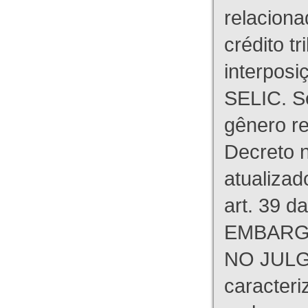
relaciona
crédito tr
interpos
SELIC. S
gênero re
Decreto n
atualizad
art. 39 d
EMBARG
NO JULG
caracteri