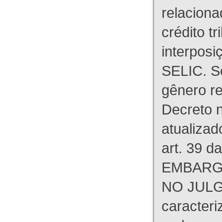
relaciona
crédito tr
interpos
SELIC. S
gênero re
Decreto n
atualizad
art. 39 d
EMBARG
NO JULG
caracteri