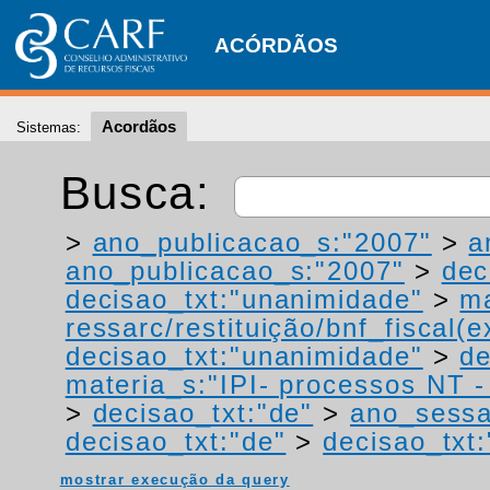
ACÓRDÃOS
Acordãos
Sistemas:
Busca:
>
ano_publicacao_s:"2007"
>
a
ano_publicacao_s:"2007"
>
dec
decisao_txt:"unanimidade"
>
ma
ressarc/restituição/bnf_fiscal(ex
decisao_txt:"unanimidade"
>
de
materia_s:"IPI- processos NT - r
>
decisao_txt:"de"
>
ano_sessa
decisao_txt:"de"
>
decisao_txt
mostrar execução da query