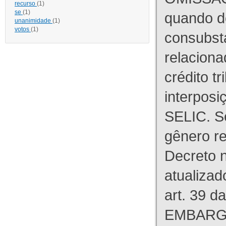
recurso
(1)
se
(1)
quando d
unanimidade
(1)
votos
(1)
consubst
relaciona
crédito tr
interpos
SELIC. S
gênero re
Decreto n
atualizad
art. 39 d
EMBARG