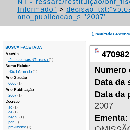
NT - ressarc/restituição/bnf_fis
Informado"
>
decisao_txt:"voto
ano_publicacao_s:"2007"
1
resultados encont
BUSCA FACETADA
470982
Matéria
IPI- processos NT - ressa
(1)
Nome Relator
Numero 
Não Informado
(1)
Ano Sessão
Data da 
0006
(1)
Ano Publicação
Data da 
2007
(1)
Decisão
2007
ao
(1)
de
(1)
Ementa:
negou
(1)
por
(1)
OMISSÃO
provimento
(1)