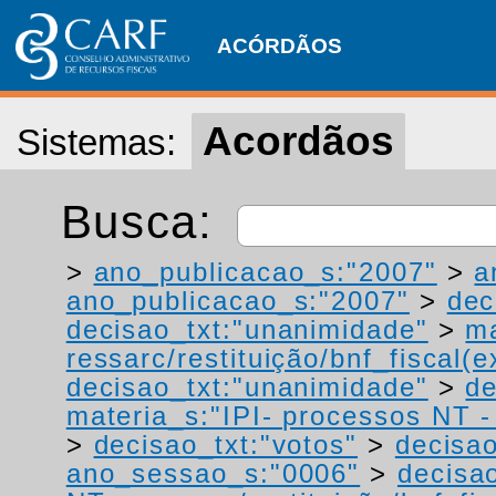
ACÓRDÃOS
Acordãos
Sistemas:
Busca:
>
ano_publicacao_s:"2007"
>
a
ano_publicacao_s:"2007"
>
dec
decisao_txt:"unanimidade"
>
ma
ressarc/restituição/bnf_fiscal(ex
decisao_txt:"unanimidade"
>
de
materia_s:"IPI- processos NT - r
>
decisao_txt:"votos"
>
decisao
ano_sessao_s:"0006"
>
decisao