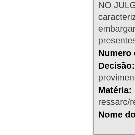
NO JULG
caracteri
embargant
presente
Numero 
Decisão:
proviment
Matéria:
ressarc/re
Nome do 