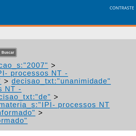
CONTRASTE
cao_s:"2007"
>
PI- processos NT -
"
>
decisao_txt:"unanimidade"
s NT -
cisao_txt:"de"
>
materia_s:"IPI- processos NT
nformado"
>
ormado"