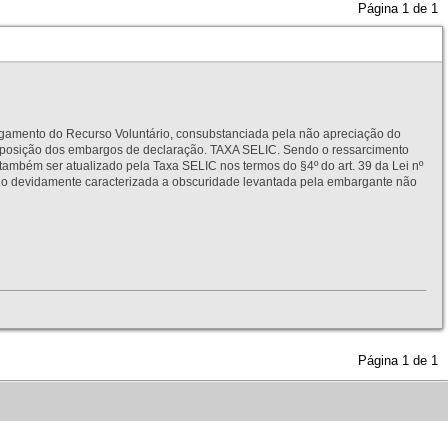
Página
1
de
1
to do Recurso Voluntário, consubstanciada pela não apreciação do
interposição dos embargos de declaração. TAXA SELIC. Sendo o ressarcimento
também ser atualizado pela Taxa SELIC nos termos do §4º do art. 39 da Lei nº
idamente caracterizada a obscuridade levantada pela embargante não
Página
1
de
1