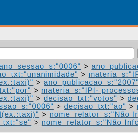
ano_sessao_s:"0006"
>
ano_publica
ao_txt:"unanimidade"
>
materia_s:"I
ex.:taxi)"
>
ano_publicacao_s:"2007
txt:"por"
>
materia_s:"IPI- processo
ex.:taxi)"
>
decisao_txt:"votos"
>
de
ssao_s:"0006"
>
decisao_txt:"ao"
>
(ex.:taxi)"
>
nome_relator_s:"Não I
_txt:"se"
>
nome_relator_s:"Não Inf