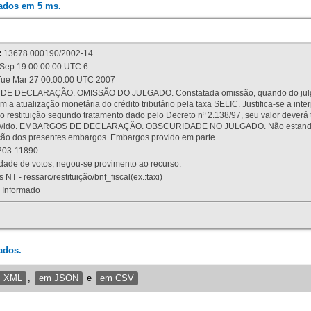
rados em 5 ms.
:
13678.000190/2002-14
Sep 19 00:00:00 UTC 6
ue Mar 27 00:00:00 UTC 2007
 DECLARAÇÃO. OMISSÃO DO JULGADO. Constatada omissão, quando do julgamen
m a atualização monetária do crédito tributário pela taxa SELIC. Justifica-se a 
 restituição segundo tratamento dado pelo Decreto nº 2.138/97, seu valor deverá 
rovido. EMBARGOS DE DECLARAÇÃO. OBSCURIDADE NO JULGADO. Não estando dev
osição dos presentes embargos. Embargos provido em parte.
03-11890
ade de votos, negou-se provimento ao recurso.
 NT - ressarc/restituição/bnf_fiscal(ex.:taxi)
Informado
ados.
m XML
,
em JSON
e
em CSV