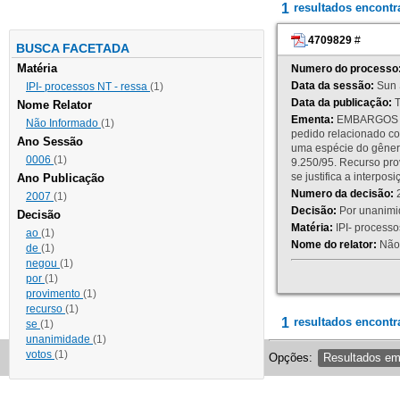
1
resultados encont
4709829
#
BUSCA FACETADA
Matéria
Numero do processo
Data da sessão:
Sun 
IPI- processos NT - ressa
(1)
Data da publicação:
T
Nome Relator
Ementa:
EMBARGOS DE
Não Informado
(1)
pedido relacionado co
Ano Sessão
uma espécie do gênero
0006
(1)
9.250/95. Recurso p
se justifica a interp
Ano Publicação
Numero da decisão:
2
2007
(1)
Decisão:
Por unanimid
Decisão
Matéria:
IPI- processos
ao
(1)
Nome do relator:
Não 
de
(1)
negou
(1)
por
(1)
provimento
(1)
recurso
(1)
1
resultados encontr
se
(1)
unanimidade
(1)
votos
(1)
Opções:
Resultados e