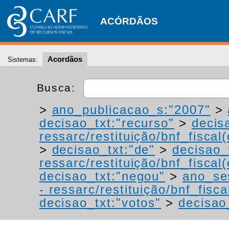
ACÓRDÃOS
Acordãos
Sistemas:
Busca:
>
ano_publicacao_s:"2007"
>
decisao_txt:"recurso"
>
decis
ressarc/restituição/bnf_fiscal(
>
decisao_txt:"de"
>
decisao_
ressarc/restituição/bnf_fiscal(
decisao_txt:"negou"
>
ano_se
- ressarc/restituição/bnf_fiscal
decisao_txt:"votos"
>
decisao