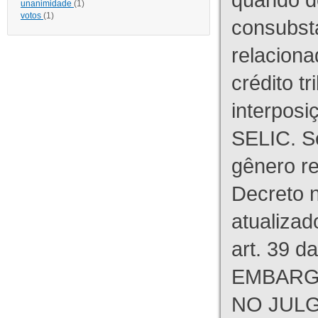
unanimidade
(1)
votos
(1)
consubst
relaciona
crédito tr
interpos
SELIC. S
gênero re
Decreto n
atualizad
art. 39 d
EMBARG
NO JULG