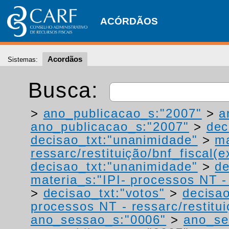
ACÓRDÃOS
Acordãos
Sistemas:
Busca:
>
ano_publicacao_s:"2007"
>
a
ano_publicacao_s:"2007"
>
dec
decisao_txt:"unanimidade"
>
ma
ressarc/restituição/bnf_fiscal(ex
decisao_txt:"unanimidade"
>
de
materia_s:"IPI- processos NT - r
>
decisao_txt:"votos"
>
decisao
processos NT - ressarc/restituiç
ano_sessao_s:"0006"
>
ano_se