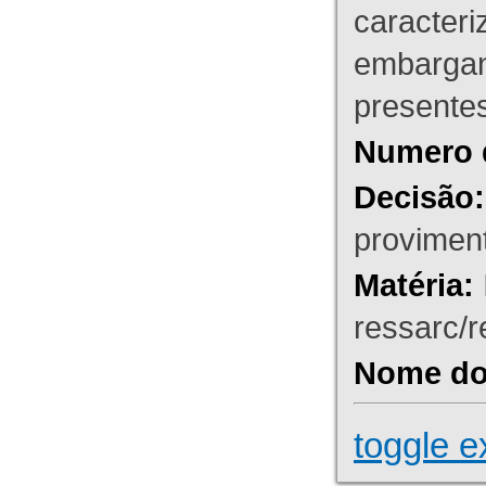
caracteri
embargant
presente
Numero 
Decisão:
proviment
Matéria:
ressarc/re
Nome do 
toggle e