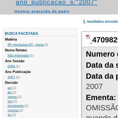
ano_publicacao_s:"2007"
mostrar execução da query
1
resultados encont
BUSCA FACETADA
470982
Matéria
IPI- processos NT - ressa
(1)
Nome Relator
Numero 
Não Informado
(1)
Ano Sessão
Data da 
0006
(1)
Ano Publicação
Data da 
2007
(1)
Decisão
2007
ao
(1)
de
(1)
Ementa:
negou
(1)
por
(1)
OMISSÃO
provimento
(1)
recurso
(1)
se
(1)
quando d