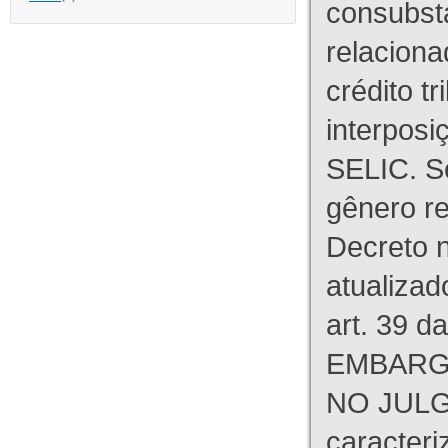
consubst
relaciona
crédito tr
interpos
SELIC. S
gênero re
Decreto n
atualizad
art. 39 d
EMBARG
NO JULG
caracteri