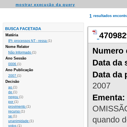
mostrar execução da query
1
resultados encont
BUSCA FACETADA
470982
Matéria
IPI- processos NT - ressa
(1)
Nome Relator
Numero 
Não Informado
(1)
Ano Sessão
Data da 
0006
(1)
Ano Publicação
Data da 
2007
(1)
Decisão
2007
ao
(1)
de
(1)
Ementa:
negou
(1)
por
(1)
OMISSÃO
provimento
(1)
recurso
(1)
se
(1)
quando d
unanimidade
(1)
votos
(1)