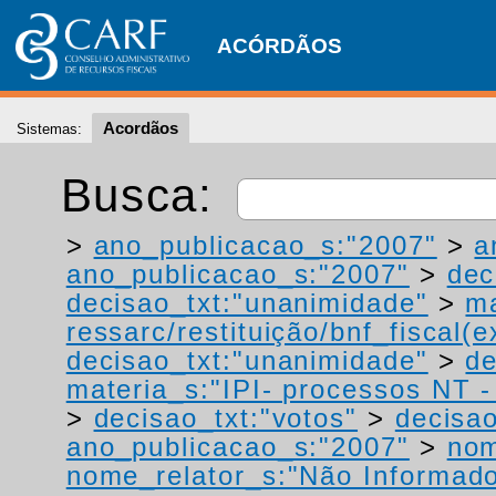
ACÓRDÃOS
Acordãos
Sistemas:
Busca:
>
ano_publicacao_s:"2007"
>
a
ano_publicacao_s:"2007"
>
dec
decisao_txt:"unanimidade"
>
ma
ressarc/restituição/bnf_fiscal(ex
decisao_txt:"unanimidade"
>
de
materia_s:"IPI- processos NT - r
>
decisao_txt:"votos"
>
decisao
ano_publicacao_s:"2007"
>
nom
nome_relator_s:"Não Informad