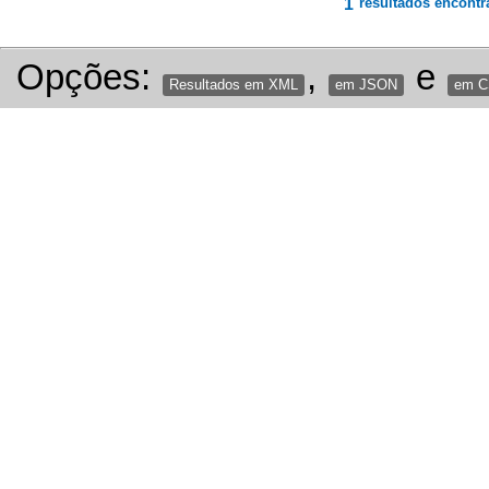
1
resultados encontr
Opções:
,
e
Resultados em XML
em JSON
em 