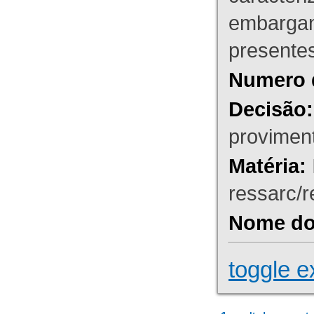
embargant
presente
Numero 
Decisão:
proviment
Matéria:
ressarc/re
Nome do 
toggle e