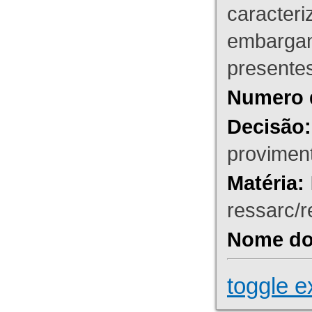
caracteri
embargant
presente
Numero 
Decisão:
proviment
Matéria:
ressarc/re
Nome do 
toggle e