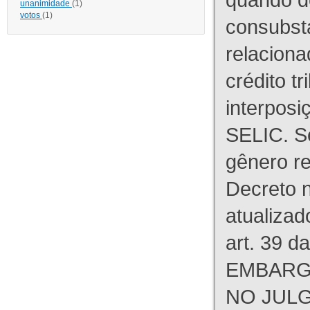
unanimidade
(1)
votos
(1)
consubst
relaciona
crédito tr
interpos
SELIC. S
gênero re
Decreto n
atualizad
art. 39 d
EMBARG
NO JULG