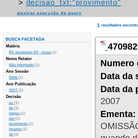
>
decisao_txt:"provimento"
mostrar execução da query
1
resultados encont
BUSCA FACETADA
470982
Matéria
IPI- processos NT - ressa
(1)
Nome Relator
Numero 
Não Informado
(1)
Ano Sessão
Data da 
0006
(1)
Ano Publicação
Data da 
2007
(1)
Decisão
2007
ao
(1)
de
(1)
Ementa:
negou
(1)
por
(1)
OMISSÃO
provimento
(1)
recurso
(1)
se
(1)
quando d