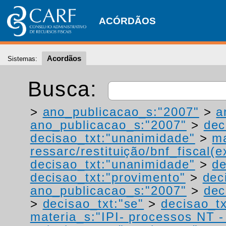
ACÓRDÃOS
Acordãos
Sistemas:
Busca:
>
ano_publicacao_s:"2007"
>
a
ano_publicacao_s:"2007"
>
dec
decisao_txt:"unanimidade"
>
ma
ressarc/restituição/bnf_fiscal(ex
decisao_txt:"unanimidade"
>
de
decisao_txt:"provimento"
>
dec
ano_publicacao_s:"2007"
>
dec
>
decisao_txt:"se"
>
decisao_tx
materia_s:"IPI- processos NT - r