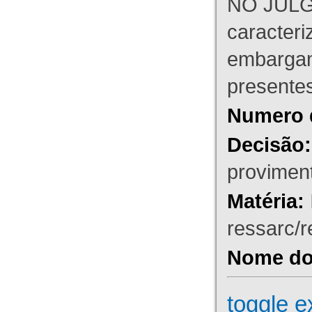
NO JULG
caracteri
embargant
presente
Numero 
Decisão:
proviment
Matéria:
ressarc/re
Nome do 
toggle e