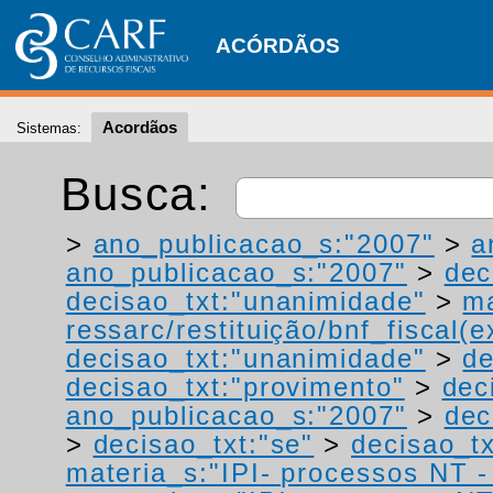
ACÓRDÃOS
Acordãos
Sistemas:
Busca:
>
ano_publicacao_s:"2007"
>
a
ano_publicacao_s:"2007"
>
dec
decisao_txt:"unanimidade"
>
ma
ressarc/restituição/bnf_fiscal(ex
decisao_txt:"unanimidade"
>
de
decisao_txt:"provimento"
>
dec
ano_publicacao_s:"2007"
>
dec
>
decisao_txt:"se"
>
decisao_tx
materia_s:"IPI- processos NT - r