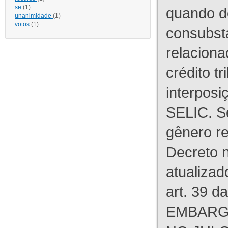
se
(1)
quando d
unanimidade
(1)
votos
(1)
consubst
relaciona
crédito tr
interpos
SELIC. S
gênero re
Decreto n
atualizad
art. 39 d
EMBARG