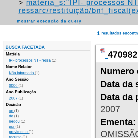
>
materia_s:"IPI- processos NT
ressarc/restituição/bnf_fiscal(ex
mostrar execução da query
1
resultados encont
BUSCA FACETADA
470982
Matéria
IPI- processos NT - ressa
(1)
Nome Relator
Numero 
Não Informado
(1)
Ano Sessão
Data da 
0006
(1)
Ano Publicação
Data da 
2007
(1)
Decisão
2007
ao
(1)
de
(1)
Ementa:
negou
(1)
por
(1)
OMISSÃO
provimento
(1)
recurso
(1)