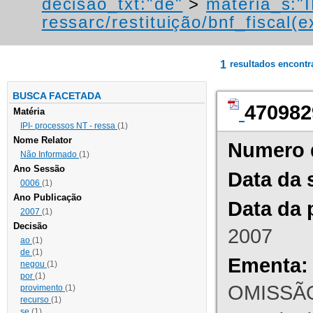
decisao_txt:"de"
>
materia_s:"
ressarc/restituição/bnf_fiscal(ex
1
resultados encont
BUSCA FACETADA
470982
Matéria
IPI- processos NT - ressa
(1)
Nome Relator
Numero 
Não Informado
(1)
Ano Sessão
Data da 
0006
(1)
Ano Publicação
Data da 
2007
(1)
Decisão
2007
ao
(1)
de
(1)
Ementa:
negou
(1)
por
(1)
OMISSÃO
provimento
(1)
recurso
(1)
se
(1)