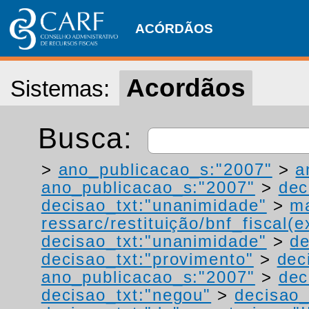
ACÓRDÃOS
Acordãos
Sistemas:
Busca:
>
ano_publicacao_s:"2007"
>
a
ano_publicacao_s:"2007"
>
dec
decisao_txt:"unanimidade"
>
ma
ressarc/restituição/bnf_fiscal(ex
decisao_txt:"unanimidade"
>
de
decisao_txt:"provimento"
>
dec
ano_publicacao_s:"2007"
>
dec
decisao_txt:"negou"
>
decisao_