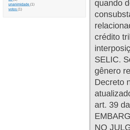
quando d
unanimidade
(1)
votos
(1)
consubst
relaciona
crédito tr
interpos
SELIC. S
gênero re
Decreto n
atualizad
art. 39 d
EMBARG
NO JULG