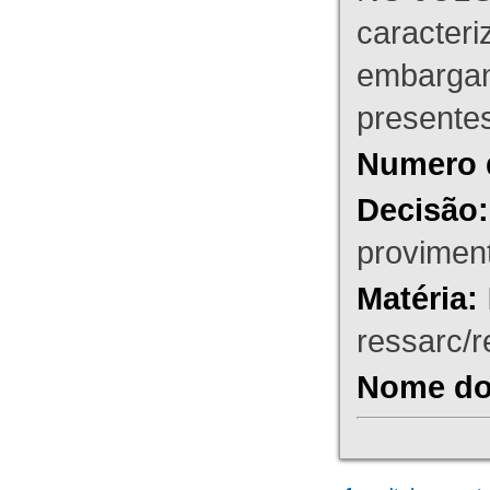
caracteri
embargant
presente
Numero 
Decisão:
proviment
Matéria:
ressarc/re
Nome do 