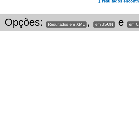
1
resultados encontr
Opções:
,
e
Resultados em XML
em JSON
em 