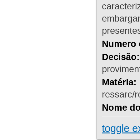
caracteri
embargant
presente
Numero 
Decisão:
proviment
Matéria:
ressarc/re
Nome do 
toggle e