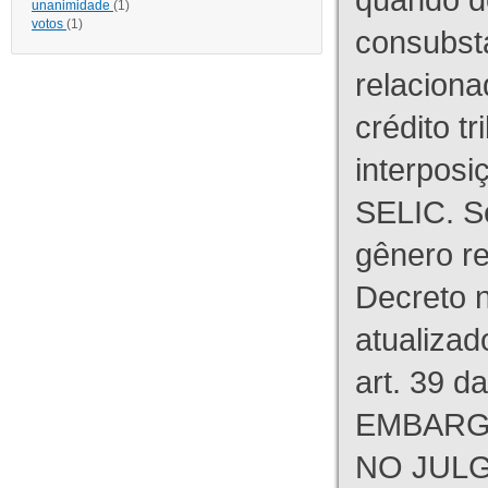
unanimidade
(1)
votos
(1)
consubst
relaciona
crédito tr
interpos
SELIC. S
gênero re
Decreto n
atualizad
art. 39 d
EMBARG
NO JULG