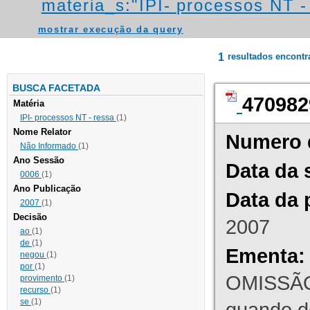
materia_s:"IPI- processos NT - r
mostrar execução da query
1
resultados encont
BUSCA FACETADA
470982
Matéria
IPI- processos NT - ressa
(1)
Nome Relator
Numero 
Não Informado
(1)
Ano Sessão
Data da 
0006
(1)
Ano Publicação
Data da 
2007
(1)
Decisão
2007
ao
(1)
de
(1)
Ementa:
negou
(1)
por
(1)
OMISSÃO
provimento
(1)
recurso
(1)
se
(1)
quando d