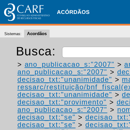
ACÓRDÃOS
Acordãos
Sistemas:
Busca:
>
ano_publicacao_s:"2007"
>
a
ano_publicacao_s:"2007"
>
dec
decisao_txt:"unanimidade"
>
ma
ressarc/restituição/bnf_fiscal(ex
decisao_txt:"unanimidade"
>
de
decisao_txt:"provimento"
>
dec
ano_publicacao_s:"2007"
>
nom
decisao_txt:"se"
>
decisao_txt
decisao_txt:"se"
>
decisao_txt