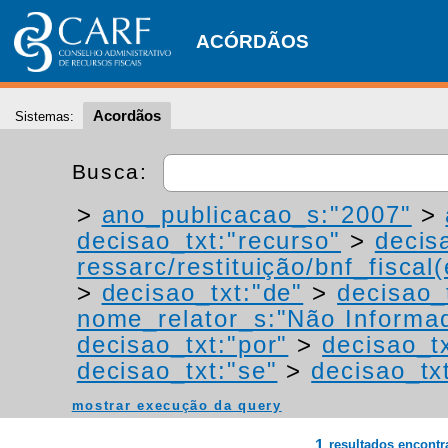
ACÓRDÃOS
Acordãos
Sistemas:
Busca:
>
ano_publicacao_s:"2007"
>
decisao_txt:"recurso"
>
decis
ressarc/restituição/bnf_fiscal(
>
decisao_txt:"de"
>
decisao_
nome_relator_s:"Não Informa
decisao_txt:"por"
>
decisao_t
decisao_txt:"se"
>
decisao_tx
mostrar execução da query
1
resultados encont