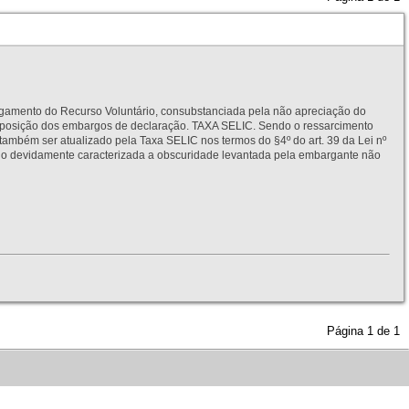
to do Recurso Voluntário, consubstanciada pela não apreciação do
interposição dos embargos de declaração. TAXA SELIC. Sendo o ressarcimento
também ser atualizado pela Taxa SELIC nos termos do §4º do art. 39 da Lei nº
idamente caracterizada a obscuridade levantada pela embargante não
Página
1
de
1