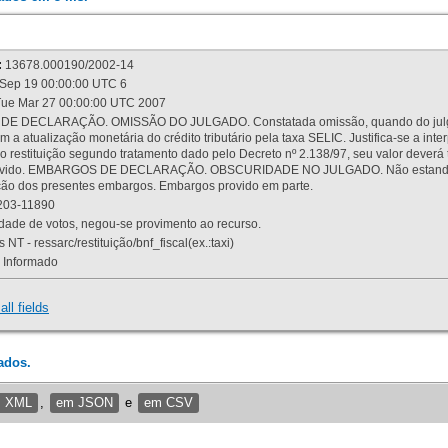
:
13678.000190/2002-14
Sep 19 00:00:00 UTC 6
ue Mar 27 00:00:00 UTC 2007
 DECLARAÇÃO. OMISSÃO DO JULGADO. Constatada omissão, quando do julgamen
m a atualização monetária do crédito tributário pela taxa SELIC. Justifica-se a 
 restituição segundo tratamento dado pelo Decreto nº 2.138/97, seu valor deverá 
rovido. EMBARGOS DE DECLARAÇÃO. OBSCURIDADE NO JULGADO. Não estando dev
osição dos presentes embargos. Embargos provido em parte.
03-11890
ade de votos, negou-se provimento ao recurso.
 NT - ressarc/restituição/bnf_fiscal(ex.:taxi)
Informado
all fields
ados.
m XML
,
em JSON
e
em CSV