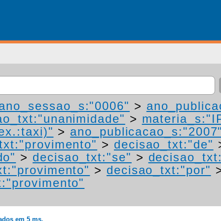
ano_sessao_s:"0006"
>
ano_publica
ao_txt:"unanimidade"
>
materia_s:"I
ex.:taxi)"
>
ano_publicacao_s:"2007
txt:"provimento"
>
decisao_txt:"de"
do"
>
decisao_txt:"se"
>
decisao_txt
xt:"provimento"
>
decisao_txt:"por"
t:"provimento"
rados em 5 ms.