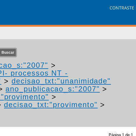
CONTRASTE
cao_s:"2007"
>
PI- processos NT -
"
>
decisao_txt:"unanimidade"
>
ano_publicacao_s:"2007"
>
:"provimento"
>
>
decisao_txt:"provimento"
>
Página
1
de
1