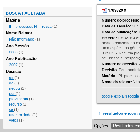
4709829
#
BUSCA FACETADA
Matéria
Numero do processo
Data da sessão:
Sun 
IPI- processos NT - ressa
(1)
Data da publicação:
T
Nome Relator
Ementa:
EMBARGOS DE
Não Informado
(1)
pedido relacionado co
Ano Sessão
uma espécie do gênero
0006
(1)
9.250/95. Recurso p
se justifica a interp
Ano Publicação
Numero da decisão:
2
2007
(1)
Decisão:
Por unanimid
Decisão
Matéria:
IPI- processos
ao
(1)
Nome do relator:
Não 
de
(1)
negou
(1)
por
(1)
toggle explain
toggle 
provimento
(1)
recurso
(1)
se
(1)
1
resultados encontr
unanimidade
(1)
votos
(1)
Opções:
Resultados e