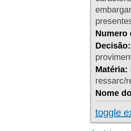
embargant
presente
Numero 
Decisão:
proviment
Matéria:
ressarc/re
Nome do 
toggle e