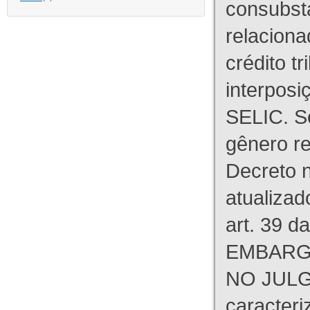
consubst
relaciona
crédito tr
interpos
SELIC. S
gênero re
Decreto n
atualizad
art. 39 d
EMBARG
NO JULG
caracteri