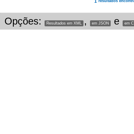
1
resultados encontr
Opções:
,
e
Resultados em XML
em JSON
em 