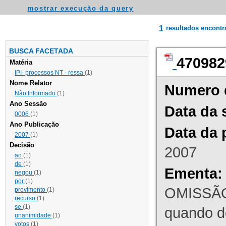
mostrar execução da query
1
resultados encont
BUSCA FACETADA
470982
Matéria
IPI- processos NT - ressa
(1)
Nome Relator
Numero 
Não Informado
(1)
Ano Sessão
Data da 
0006
(1)
Ano Publicação
Data da 
2007
(1)
Decisão
2007
ao
(1)
de
(1)
Ementa:
negou
(1)
por
(1)
OMISSÃO
provimento
(1)
recurso
(1)
se
(1)
quando d
unanimidade
(1)
votos
(1)