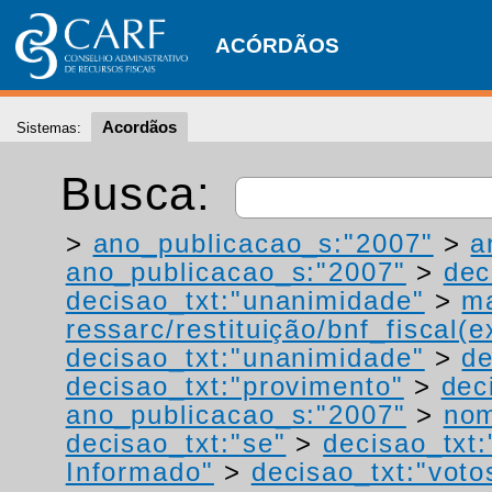
ACÓRDÃOS
Acordãos
Sistemas:
Busca:
>
ano_publicacao_s:"2007"
>
a
ano_publicacao_s:"2007"
>
dec
decisao_txt:"unanimidade"
>
ma
ressarc/restituição/bnf_fiscal(ex
decisao_txt:"unanimidade"
>
de
decisao_txt:"provimento"
>
dec
ano_publicacao_s:"2007"
>
nom
decisao_txt:"se"
>
decisao_txt
Informado"
>
decisao_txt:"voto