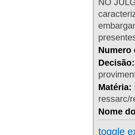
NO JULG
caracteri
embargant
presente
Numero 
Decisão:
proviment
Matéria:
ressarc/re
Nome do 
toggle e