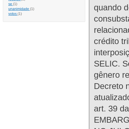
se
(1)
quando d
unanimidade
(1)
votos
(1)
consubst
relaciona
crédito tr
interpos
SELIC. S
gênero re
Decreto n
atualizad
art. 39 d
EMBARG