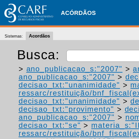
ACÓRDÃOS
Acordãos
Sistemas:
Busca:
>
ano_publicacao_s:"2007"
>
a
ano_publicacao_s:"2007"
>
dec
decisao_txt:"unanimidade"
>
ma
ressarc/restituição/bnf_fiscal(ex
decisao_txt:"unanimidade"
>
de
decisao_txt:"provimento"
>
dec
ano_publicacao_s:"2007"
>
nom
decisao_txt:"se"
>
materia_s:"
ressarc/restituição/bnf_fiscal(ex