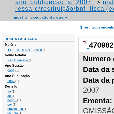
ano_publicacao_s:"2007"
>
mat
ressarc/restituição/bnf_fiscal(ex
mostrar execução da query
1
resultados encont
BUSCA FACETADA
470982
Matéria
IPI- processos NT - ressa
(1)
Nome Relator
Numero 
Não Informado
(1)
Ano Sessão
Data da 
0006
(1)
Ano Publicação
Data da 
2007
(1)
Decisão
2007
ao
(1)
de
(1)
Ementa:
negou
(1)
por
(1)
OMISSÃO
provimento
(1)
recurso
(1)