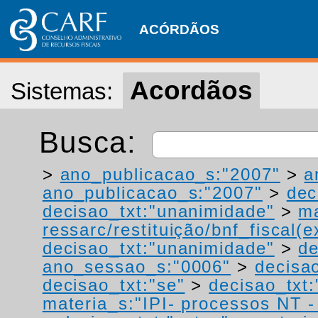
ACÓRDÃOS
Acordãos
Sistemas:
Busca:
>
ano_publicacao_s:"2007"
>
a
ano_publicacao_s:"2007"
>
dec
decisao_txt:"unanimidade"
>
ma
ressarc/restituição/bnf_fiscal(ex
decisao_txt:"unanimidade"
>
de
ano_sessao_s:"0006"
>
decisao
decisao_txt:"se"
>
decisao_txt
materia_s:"IPI- processos NT - r