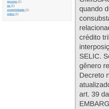
recurso
(1)
se
(1)
quando d
unanimidade
(1)
votos
(1)
consubst
relaciona
crédito tr
interpos
SELIC. S
gênero re
Decreto n
atualizad
art. 39 d
EMBARG