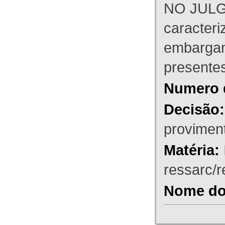
NO JULG
caracteri
embargant
presente
Numero 
Decisão:
proviment
Matéria:
ressarc/re
Nome do 