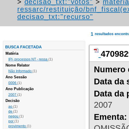
>
decisao_txt:"votos"
>
materia
ressarc/restituição/bnf_fiscal(ex
decisao_txt:"recurso"
1
resultados encont
BUSCA FACETADA
470982
Matéria
IPI- processos NT - ressa
(1)
Nome Relator
Numero 
Não Informado
(1)
Ano Sessão
Data da 
0006
(1)
Ano Publicação
Data da 
2007
(1)
Decisão
2007
ao
(1)
de
(1)
Ementa:
negou
(1)
por
(1)
OMISSÃO
provimento
(1)