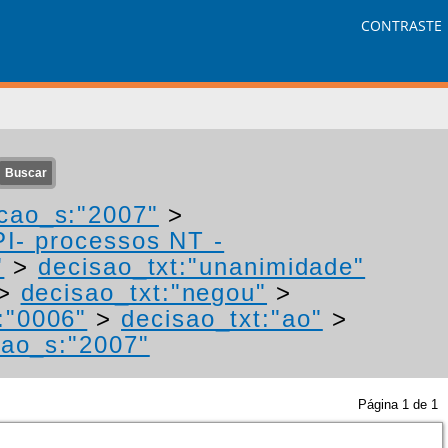
CONTRASTE
cao_s:"2007"
>
PI- processos NT -
"
>
decisao_txt:"unanimidade"
>
decisao_txt:"negou"
>
:"0006"
>
decisao_txt:"ao"
>
cao_s:"2007"
Página
1
de
1