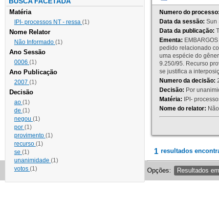
BUSCA FACETADA
Matéria
Numero do processo
Data da sessão:
Sun 
IPI- processos NT - ressa
(1)
Data da publicação:
T
Nome Relator
Ementa:
EMBARGOS DE
Não Informado
(1)
pedido relacionado co
Ano Sessão
uma espécie do gênero
0006
(1)
9.250/95. Recurso p
se justifica a interp
Ano Publicação
Numero da decisão:
2
2007
(1)
Decisão:
Por unanimid
Decisão
Matéria:
IPI- processos
ao
(1)
Nome do relator:
Não 
de
(1)
negou
(1)
por
(1)
provimento
(1)
recurso
(1)
1
resultados encontr
se
(1)
unanimidade
(1)
votos
(1)
Opções:
Resultados e