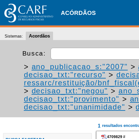
ACÓRDÃOS
Acordãos
Sistemas:
Busca:
>
ano_publicacao_s:"2007"
>
decisao_txt:"recurso"
>
decis
ressarc/restituição/bnf_fiscal(
>
decisao_txt:"negou"
>
ano_
decisao_txt:"provimento"
>
an
decisao_txt:"unanimidade"
>
1
resultados encont
4709829
#