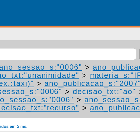
ano_sessao_s:"0006"
>
ano_publica
ao_txt:"unanimidade"
>
materia_s:"I
ex.:taxi)"
>
ano_publicacao_s:"2007
sessao_s:"0006"
>
decisao_txt:"ao"
o_sessao_s:"0006"
>
ano_sessao_s
decisao_txt:"recurso"
>
ano_publica
rados em 5 ms.