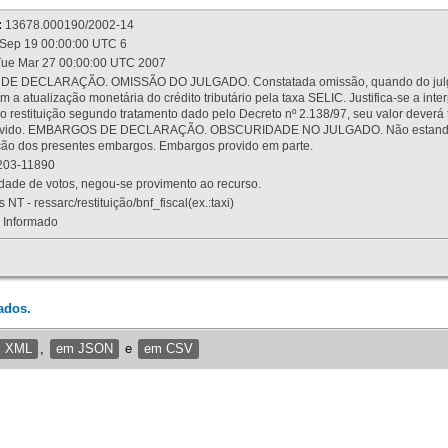
:
13678.000190/2002-14
Sep 19 00:00:00 UTC 6
ue Mar 27 00:00:00 UTC 2007
 DECLARAÇÃO. OMISSÃO DO JULGADO. Constatada omissão, quando do julgamen
m a atualização monetária do crédito tributário pela taxa SELIC. Justifica-se a 
 restituição segundo tratamento dado pelo Decreto nº 2.138/97, seu valor deverá 
rovido. EMBARGOS DE DECLARAÇÃO. OBSCURIDADE NO JULGADO. Não estando dev
osição dos presentes embargos. Embargos provido em parte.
03-11890
ade de votos, negou-se provimento ao recurso.
 NT - ressarc/restituição/bnf_fiscal(ex.:taxi)
Informado
ados.
m XML
,
em JSON
e
em CSV