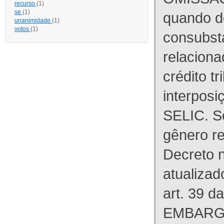
recurso
(1)
se
(1)
quando d
unanimidade
(1)
votos
(1)
consubst
relaciona
crédito tr
interpos
SELIC. S
gênero re
Decreto n
atualizad
art. 39 d
EMBARG