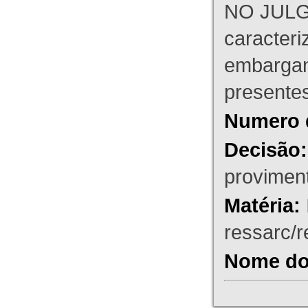
NO JULG
caracteri
embargant
presente
Numero 
Decisão:
proviment
Matéria:
ressarc/re
Nome do 