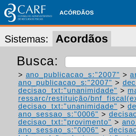
ACÓRDÃOS
Acordãos
Sistemas:
Busca:
>
ano_publicacao_s:"2007"
>
a
ano_publicacao_s:"2007"
>
dec
decisao_txt:"unanimidade"
>
ma
ressarc/restituição/bnf_fiscal(ex
decisao_txt:"unanimidade"
>
de
ano_sessao_s:"0006"
>
decisao
decisao_txt:"provimento"
>
ano
ano_sessao_s:"0006"
>
decisa