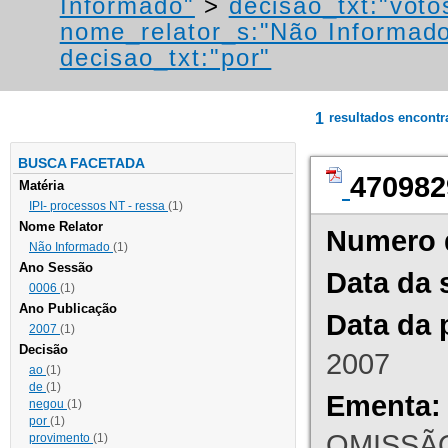
Informado"
>
decisao_txt:"voto
nome_relator_s:"Não Informad
decisao_txt:"por"
1
resultados encont
BUSCA FACETADA
470982
Matéria
IPI- processos NT - ressa
(1)
Nome Relator
Numero 
Não Informado
(1)
Ano Sessão
Data da 
0006
(1)
Ano Publicação
Data da 
2007
(1)
Decisão
2007
ao
(1)
de
(1)
Ementa:
negou
(1)
por
(1)
OMISSÃO
provimento
(1)