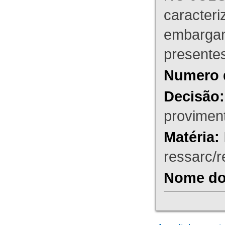
caracteri
embargant
presente
Numero 
Decisão:
proviment
Matéria:
ressarc/re
Nome do 