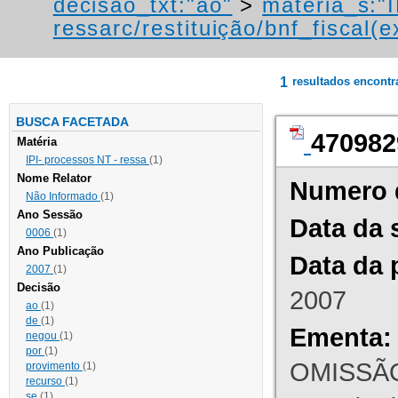
decisao_txt:"ao"
>
materia_s:"
ressarc/restituição/bnf_fiscal(ex
1
resultados encont
BUSCA FACETADA
470982
Matéria
IPI- processos NT - ressa
(1)
Nome Relator
Numero 
Não Informado
(1)
Ano Sessão
Data da 
0006
(1)
Ano Publicação
Data da 
2007
(1)
Decisão
2007
ao
(1)
de
(1)
Ementa:
negou
(1)
por
(1)
OMISSÃO
provimento
(1)
recurso
(1)
se
(1)