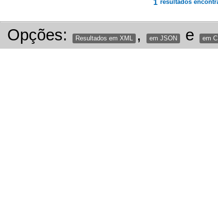
1
resultados encontr
Opções:
,
e
Resultados em XML
em JSON
em 