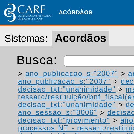
ACÓRDÃOS
Acordãos
Sistemas:
Busca:
>
ano_publicacao_s:"2007"
>
a
ano_publicacao_s:"2007"
>
dec
decisao_txt:"unanimidade"
>
ma
ressarc/restituição/bnf_fiscal(ex
decisao_txt:"unanimidade"
>
de
ano_sessao_s:"0006"
>
decisao
decisao_txt:"provimento"
>
ano
processos NT - ressarc/restituiç