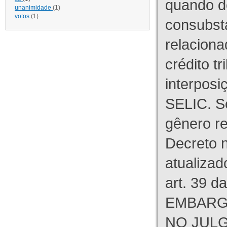
quando d
unanimidade
(1)
votos
(1)
consubst
relaciona
crédito tr
interpos
SELIC. S
gênero re
Decreto n
atualizad
art. 39 d
EMBARG
NO JULG