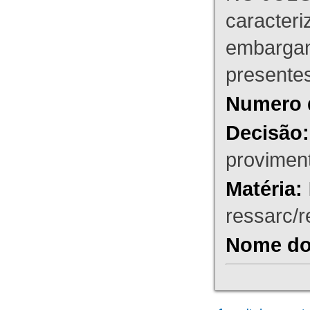
caracteri
embargant
presente
Numero 
Decisão:
proviment
Matéria:
ressarc/re
Nome do 