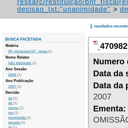
ressarc/restituição/bnf_fiscal(ex
decisao_txt:"unanimidade"
>
de
1
resultados encont
BUSCA FACETADA
470982
Matéria
IPI- processos NT - ressa
(1)
Nome Relator
Numero 
Não Informado
(1)
Ano Sessão
Data da 
0006
(1)
Ano Publicação
Data da 
2007
(1)
Decisão
2007
ao
(1)
de
(1)
Ementa:
negou
(1)
por
(1)
OMISSÃO
provimento
(1)
recurso
(1)
se
(1)