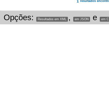
1
resultados encontr
Opções:
,
e
Resultados em XML
em JSON
em 