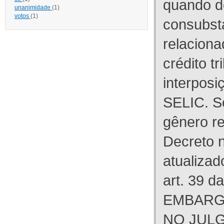
quando d
unanimidade
(1)
votos
(1)
consubst
relaciona
crédito tr
interpos
SELIC. S
gênero re
Decreto n
atualizad
art. 39 d
EMBARG
NO JULG