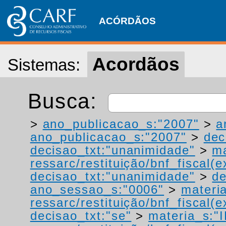
ACÓRDÃOS
Acordãos
Sistemas:
Busca:
>
ano_publicacao_s:"2007"
>
a
ano_publicacao_s:"2007"
>
dec
decisao_txt:"unanimidade"
>
ma
ressarc/restituição/bnf_fiscal(ex
decisao_txt:"unanimidade"
>
de
ano_sessao_s:"0006"
>
materi
ressarc/restituição/bnf_fiscal(ex
decisao_txt:"se"
>
materia_s:"