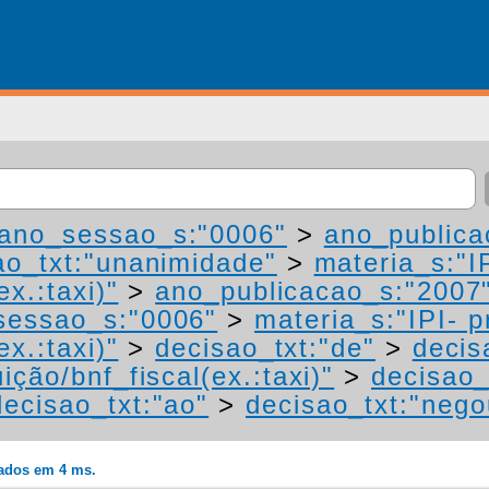
ano_sessao_s:"0006"
>
ano_publica
ao_txt:"unanimidade"
>
materia_s:"I
ex.:taxi)"
>
ano_publicacao_s:"2007
sessao_s:"0006"
>
materia_s:"IPI- 
ex.:taxi)"
>
decisao_txt:"de"
>
decis
ição/bnf_fiscal(ex.:taxi)"
>
decisao_
decisao_txt:"ao"
>
decisao_txt:"nego
rados em 4 ms.