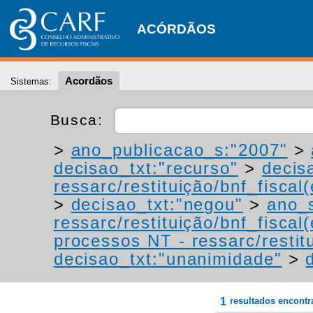
ACÓRDÃOS
Acordãos
Sistemas:
Busca:
>
ano_publicacao_s:"2007"
>
decisao_txt:"recurso"
>
decis
ressarc/restituição/bnf_fiscal(
>
decisao_txt:"negou"
>
ano_
ressarc/restituição/bnf_fiscal(
processos NT - ressarc/restitu
decisao_txt:"unanimidade"
>
1
resultados encont