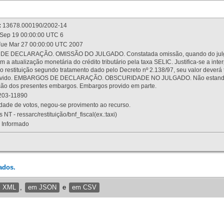
:
13678.000190/2002-14
Sep 19 00:00:00 UTC 6
ue Mar 27 00:00:00 UTC 2007
 DECLARAÇÃO. OMISSÃO DO JULGADO. Constatada omissão, quando do julgamen
m a atualização monetária do crédito tributário pela taxa SELIC. Justifica-se a 
 restituição segundo tratamento dado pelo Decreto nº 2.138/97, seu valor deverá 
rovido. EMBARGOS DE DECLARAÇÃO. OBSCURIDADE NO JULGADO. Não estando dev
osição dos presentes embargos. Embargos provido em parte.
03-11890
ade de votos, negou-se provimento ao recurso.
 NT - ressarc/restituição/bnf_fiscal(ex.:taxi)
Informado
ados.
m XML
,
em JSON
e
em CSV