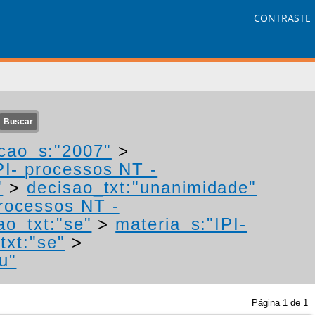
CONTRASTE
cao_s:"2007"
>
PI- processos NT -
"
>
decisao_txt:"unanimidade"
processos NT -
ao_txt:"se"
>
materia_s:"IPI-
txt:"se"
>
u"
Página
1
de
1