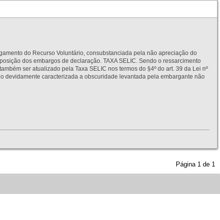
to do Recurso Voluntário, consubstanciada pela não apreciação do
interposição dos embargos de declaração. TAXA SELIC. Sendo o ressarcimento
também ser atualizado pela Taxa SELIC nos termos do §4º do art. 39 da Lei nº
idamente caracterizada a obscuridade levantada pela embargante não
Página
1
de
1