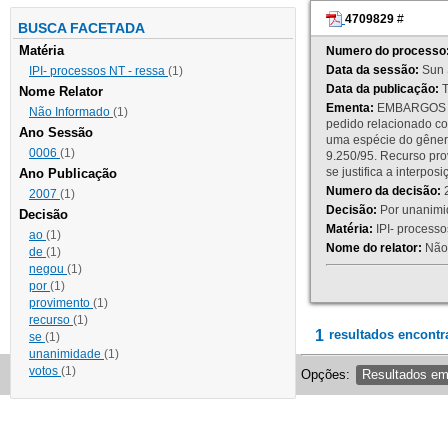
4709829
#
BUSCA FACETADA
Matéria
Numero do processo
Data da sessão:
Sun 
IPI- processos NT - ressa
(1)
Data da publicação:
T
Nome Relator
Ementa:
EMBARGOS DE
Não Informado
(1)
pedido relacionado co
Ano Sessão
uma espécie do gênero
0006
(1)
9.250/95. Recurso p
se justifica a interp
Ano Publicação
Numero da decisão:
2
2007
(1)
Decisão:
Por unanimid
Decisão
Matéria:
IPI- processos
ao
(1)
Nome do relator:
Não 
de
(1)
negou
(1)
por
(1)
provimento
(1)
recurso
(1)
1
resultados encontr
se
(1)
unanimidade
(1)
votos
(1)
Opções:
Resultados e