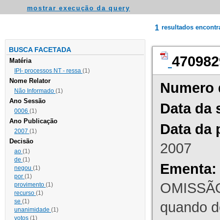
mostrar execução da query
1
resultados encont
BUSCA FACETADA
470982
Matéria
IPI- processos NT - ressa
(1)
Nome Relator
Numero 
Não Informado
(1)
Ano Sessão
Data da 
0006
(1)
Ano Publicação
Data da 
2007
(1)
Decisão
2007
ao
(1)
de
(1)
Ementa:
negou
(1)
por
(1)
OMISSÃO
provimento
(1)
recurso
(1)
se
(1)
quando d
unanimidade
(1)
votos
(1)