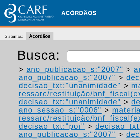
ACÓRDÃOS
Acordãos
Sistemas:
Busca:
>
ano_publicacao_s:"2007"
>
a
ano_publicacao_s:"2007"
>
dec
decisao_txt:"unanimidade"
>
ma
ressarc/restituição/bnf_fiscal(ex
decisao_txt:"unanimidade"
>
de
ano_sessao_s:"0006"
>
materi
ressarc/restituição/bnf_fiscal(ex
decisao_txt:"por"
>
decisao_txt
ano_publicacao_s:"2007"
>
dec