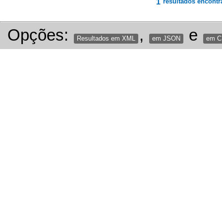
1
resultados encontr
Opções:
,
e
Resultados em XML
em JSON
em 