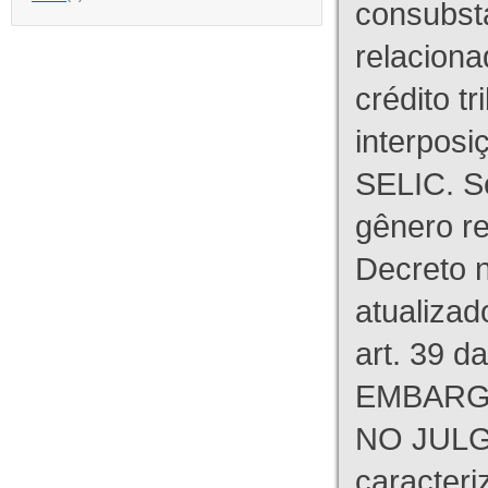
consubst
relaciona
crédito tr
interpos
SELIC. S
gênero re
Decreto n
atualizad
art. 39 d
EMBARG
NO JULG
caracteri