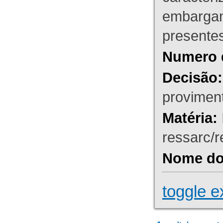
embargant
presente
Numero 
Decisão:
proviment
Matéria:
ressarc/re
Nome do 
toggle e