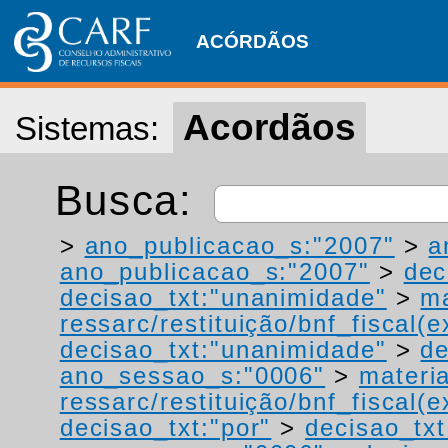
ACÓRDÃOS
Acordãos
Sistemas:
Busca:
>
ano_publicacao_s:"2007"
>
a
ano_publicacao_s:"2007"
>
dec
decisao_txt:"unanimidade"
>
ma
ressarc/restituição/bnf_fiscal(ex
decisao_txt:"unanimidade"
>
de
ano_sessao_s:"0006"
>
materi
ressarc/restituição/bnf_fiscal(ex
decisao_txt:"por"
>
decisao_txt