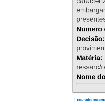
caracteri
embargant
presente
Numero 
Decisão:
proviment
Matéria:
ressarc/re
Nome do 
1
resultados encontr