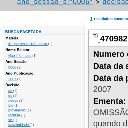
ano_sessao_s:"0006"
>
decisao
1
resultados encont
BUSCA FACETADA
470982
Matéria
IPI- processos NT - ressa
(1)
Nome Relator
Numero 
Não Informado
(1)
Ano Sessão
Data da 
0006
(1)
Ano Publicação
Data da 
2007
(1)
Decisão
2007
ao
(1)
de
(1)
Ementa:
negou
(1)
por
(1)
OMISSÃO
provimento
(1)
recurso
(1)
se
(1)
quando d
unanimidade
(1)