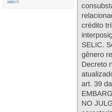
votos
(1)
consubst
relaciona
crédito tr
interpos
SELIC. S
gênero re
Decreto n
atualizad
art. 39 d
EMBARG
NO JULG