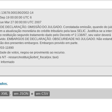
:
13678.000190/2002-14
Sep 19 00:00:00 UTC 6
ue Mar 27 00:00:00 UTC 2007
 DECLARAÇÃO. OMISSÃO DO JULGADO. Constatada omissão, quando do julgamen
m a atualização monetária do crédito tributário pela taxa SELIC. Justifica-se a 
 restituição segundo tratamento dado pelo Decreto nº 2.138/97, seu valor deverá 
rovido. EMBARGOS DE DECLARAÇÃO. OBSCURIDADE NO JULGADO. Não estando dev
osição dos presentes embargos. Embargos provido em parte.
03-11890
ade de votos, negou-se provimento ao recurso.
 NT - ressarc/restituição/bnf_fiscal(ex.:taxi)
Informado
ados.
m XML
,
em JSON
e
em CSV