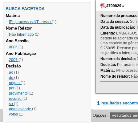
4709829
#
BUSCA FACETADA
Matéria
Numero do processo
Data da sessão:
Sun 
IPI- processos NT - ressa
(1)
Data da publicação:
T
Nome Relator
Ementa:
EMBARGOS DE
Não Informado
(1)
pedido relacionado co
Ano Sessão
uma espécie do gênero
0006
(1)
9.250/95. Recurso p
se justifica a interp
Ano Publicação
Numero da decisão:
2
2007
(1)
Decisão:
Por unanimid
Decisão
Matéria:
IPI- processos
ao
(1)
Nome do relator:
Não 
de
(1)
negou
(1)
por
(1)
provimento
(1)
recurso
(1)
1
resultados encontr
se
(1)
unanimidade
(1)
votos
(1)
Opções:
Resultados e