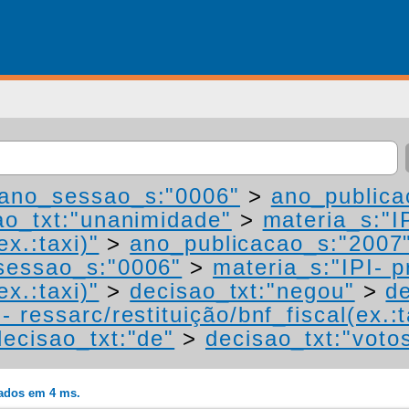
ano_sessao_s:"0006"
>
ano_publica
ao_txt:"unanimidade"
>
materia_s:"I
ex.:taxi)"
>
ano_publicacao_s:"2007
sessao_s:"0006"
>
materia_s:"IPI- 
ex.:taxi)"
>
decisao_txt:"negou"
>
de
 ressarc/restituição/bnf_fiscal(ex.:t
decisao_txt:"de"
>
decisao_txt:"voto
rados em 4 ms.