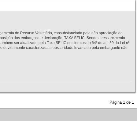
to do Recurso Voluntário, consubstanciada pela não apreciação do
interposição dos embargos de declaração. TAXA SELIC. Sendo o ressarcimento
também ser atualizado pela Taxa SELIC nos termos do §4º do art. 39 da Lei nº
idamente caracterizada a obscuridade levantada pela embargante não
Página
1
de
1