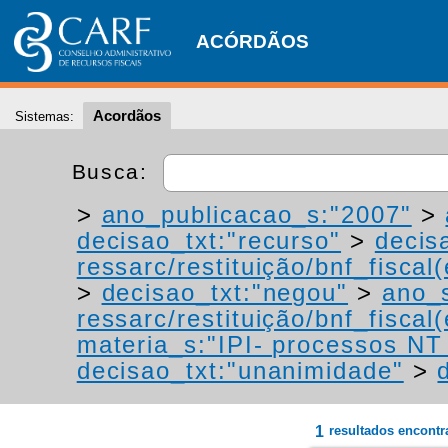
ACÓRDÃOS
Acordãos
Sistemas:
Busca:
>
ano_publicacao_s:"2007"
>
decisao_txt:"recurso"
>
decis
ressarc/restituição/bnf_fiscal(
>
decisao_txt:"negou"
>
ano_
ressarc/restituição/bnf_fiscal(
materia_s:"IPI- processos NT -
decisao_txt:"unanimidade"
>
1
resultados encont