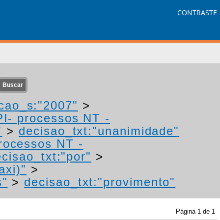
CONTRASTE
cao_s:"2007"
>
PI- processos NT -
"
>
decisao_txt:"unanimidade"
processos NT -
cisao_txt:"por"
>
axi)"
>
s"
>
decisao_txt:"provimento"
Página
1
de
1