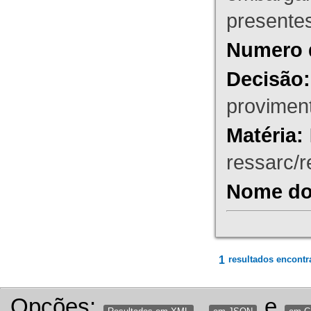
presente
Numero 
Decisão:
proviment
Matéria:
ressarc/re
Nome do 
1
resultados encontr
Opções:
,
e