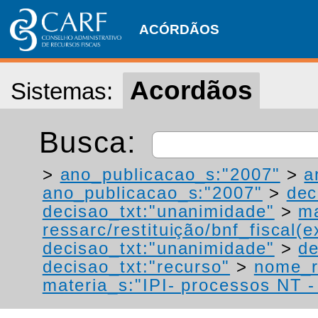
ACÓRDÃOS
Acordãos
Sistemas:
Busca:
>
ano_publicacao_s:"2007"
>
a
ano_publicacao_s:"2007"
>
dec
decisao_txt:"unanimidade"
>
ma
ressarc/restituição/bnf_fiscal(ex
decisao_txt:"unanimidade"
>
de
decisao_txt:"recurso"
>
nome_r
materia_s:"IPI- processos NT - r