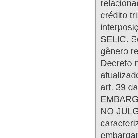
relaciona
crédito tr
interpos
SELIC. S
gênero re
Decreto n
atualizad
art. 39 d
EMBARG
NO JULG
caracteri
embargant