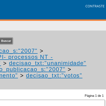
CONTRASTE
cao_s:"2007"
>
PI- processos NT -
"
>
decisao_txt:"unanimidade"
o_publicacao_s:"2007"
>
mento"
>
decisao_txt:"votos"
Página
1
de
1