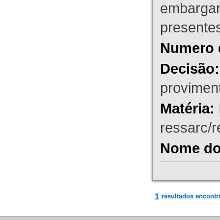
embargant
presente
Numero 
Decisão:
proviment
Matéria:
ressarc/re
Nome do 
1
resultados encontr