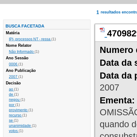
1
resultados encont
BUSCA FACETADA
470982
Matéria
IPI- processos NT - ressa
(1)
Nome Relator
Numero 
Não Informado
(1)
Ano Sessão
Data da 
0006
(1)
Ano Publicação
Data da 
2007
(1)
Decisão
2007
ao
(1)
de
(1)
Ementa:
negou
(1)
por
(1)
OMISSÃO
provimento
(1)
recurso
(1)
se
(1)
quando d
unanimidade
(1)
votos
(1)
consubst