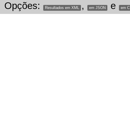
Opções:
,
e
Resultados em XML
em JSON
em 