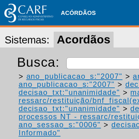
ACÓRDÃOS
Acordãos
Sistemas:
Busca:
>
ano_publicacao_s:"2007"
>
a
ano_publicacao_s:"2007"
>
dec
decisao_txt:"unanimidade"
>
ma
ressarc/restituição/bnf_fiscal(ex
decisao_txt:"unanimidade"
>
de
processos NT - ressarc/restituiç
ano_sessao_s:"0006"
>
decisao
Informado"