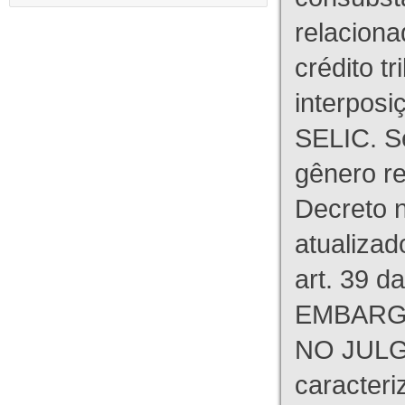
relaciona
crédito tr
interpos
SELIC. S
gênero re
Decreto n
atualizad
art. 39 d
EMBARG
NO JULG
caracteri