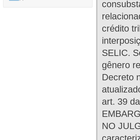
consubst
relaciona
crédito tr
interpos
SELIC. S
gênero re
Decreto n
atualizad
art. 39 d
EMBARG
NO JULG
caracteri