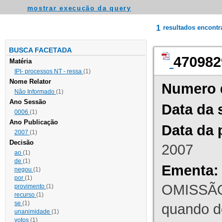
mostrar execução da query
1
resultados encont
BUSCA FACETADA
470982
Matéria
IPI- processos NT - ressa
(1)
Nome Relator
Numero 
Não Informado
(1)
Ano Sessão
Data da 
0006
(1)
Ano Publicação
Data da 
2007
(1)
Decisão
2007
ao
(1)
de
(1)
Ementa:
negou
(1)
por
(1)
OMISSÃO
provimento
(1)
recurso
(1)
se
(1)
quando d
unanimidade
(1)
votos
(1)