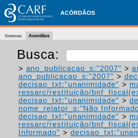
ACÓRDÃOS
Acordãos
Sistemas:
Busca:
>
ano_publicacao_s:"2007"
>
a
ano_publicacao_s:"2007"
>
dec
decisao_txt:"unanimidade"
>
ma
ressarc/restituição/bnf_fiscal(ex
decisao_txt:"unanimidade"
>
de
nome_relator_s:"Não Informad
decisao_txt:"unanimidade"
>
ma
ressarc/restituição/bnf_fiscal(ex
Informado"
>
decisao_txt:"una