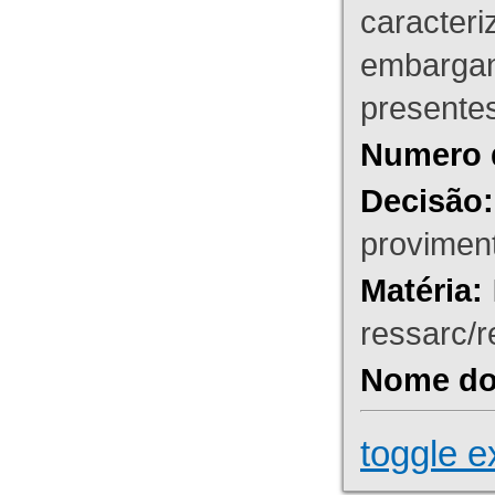
caracteri
embargant
presente
Numero 
Decisão:
proviment
Matéria:
ressarc/re
Nome do 
toggle e