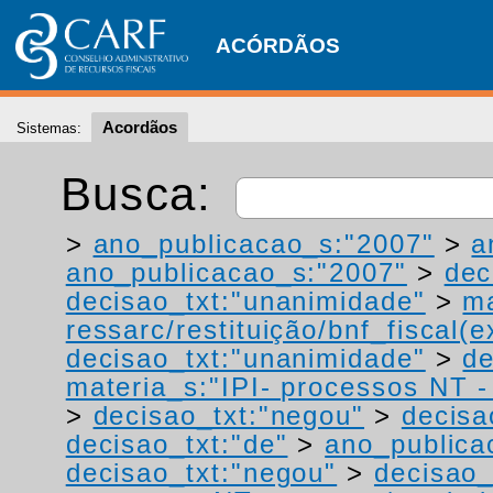
ACÓRDÃOS
Acordãos
Sistemas:
Busca:
>
ano_publicacao_s:"2007"
>
a
ano_publicacao_s:"2007"
>
dec
decisao_txt:"unanimidade"
>
ma
ressarc/restituição/bnf_fiscal(ex
decisao_txt:"unanimidade"
>
de
materia_s:"IPI- processos NT - r
>
decisao_txt:"negou"
>
decisa
decisao_txt:"de"
>
ano_publica
decisao_txt:"negou"
>
decisao_