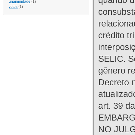
unanimidade
(1)
votos
(1)
consubst
relaciona
crédito tr
interpos
SELIC. S
gênero re
Decreto n
atualizad
art. 39 d
EMBARG
NO JULG