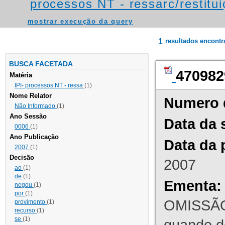
processos NT - ressarc/restituiç
mostrar execução da query
1
resultados encont
BUSCA FACETADA
470982
Matéria
IPI- processos NT - ressa
(1)
Nome Relator
Numero 
Não Informado
(1)
Ano Sessão
Data da 
0006
(1)
Ano Publicação
Data da 
2007
(1)
Decisão
2007
ao
(1)
de
(1)
Ementa:
negou
(1)
por
(1)
OMISSÃO
provimento
(1)
recurso
(1)
se
(1)
quando d