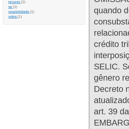
recurso
(1)
se
(1)
quando d
unanimidade
(1)
votos
(1)
consubst
relaciona
crédito tr
interpos
SELIC. S
gênero re
Decreto n
atualizad
art. 39 d
EMBARG