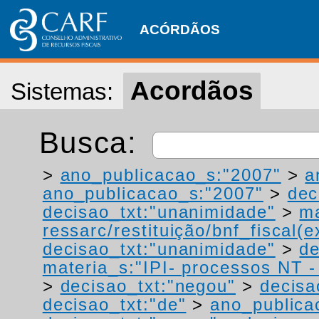
ACÓRDÃOS
Acordãos
Sistemas:
Busca:
>
ano_publicacao_s:"2007"
>
a
ano_publicacao_s:"2007"
>
dec
decisao_txt:"unanimidade"
>
ma
ressarc/restituição/bnf_fiscal(ex
decisao_txt:"unanimidade"
>
de
materia_s:"IPI- processos NT - r
>
decisao_txt:"negou"
>
decisa
decisao_txt:"de"
>
ano_publica