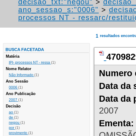
decisao_txt:"negou"
>
decisao_
ano_sessao_s:"0006"
>
decisa
processos NT - ressarc/restituiç
1
resultados encont
BUSCA FACETADA
470982
Matéria
IPI- processos NT - ressa
(1)
Nome Relator
Numero 
Não Informado
(1)
Ano Sessão
Data da 
0006
(1)
Ano Publicação
Data da 
2007
(1)
Decisão
2007
ao
(1)
de
(1)
Ementa:
negou
(1)
por
(1)
OMISSÃO
provimento
(1)