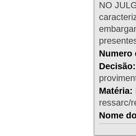
NO JULG
caracteri
embargant
presente
Numero 
Decisão:
proviment
Matéria:
ressarc/re
Nome do 