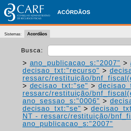
ACÓRDÃOS
Acordãos
Sistemas:
Busca:
>
ano_publicacao_s:"2007"
>
decisao_txt:"recurso"
>
decis
ressarc/restituição/bnf_fiscal(
>
decisao_txt:"se"
>
decisao_
ressarc/restituição/bnf_fiscal(
ano_sessao_s:"0006"
>
decis
decisao_txt:"se"
>
decisao_tx
NT - ressarc/restituição/bnf_fi
ano_publicacao_s:"2007"