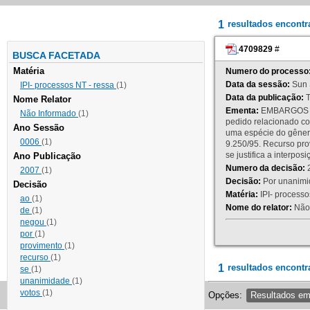
1
resultados encont
4709829
#
BUSCA FACETADA
Matéria
Numero do processo
Data da sessão:
Sun 
IPI- processos NT - ressa
(1)
Data da publicação:
T
Nome Relator
Ementa:
EMBARGOS DE
Não Informado
(1)
pedido relacionado co
Ano Sessão
uma espécie do gênero
0006
(1)
9.250/95. Recurso p
se justifica a interp
Ano Publicação
Numero da decisão:
2
2007
(1)
Decisão:
Por unanimid
Decisão
Matéria:
IPI- processos
ao
(1)
Nome do relator:
Não 
de
(1)
negou
(1)
por
(1)
provimento
(1)
recurso
(1)
1
resultados encontr
se
(1)
unanimidade
(1)
votos
(1)
Opções:
Resultados e