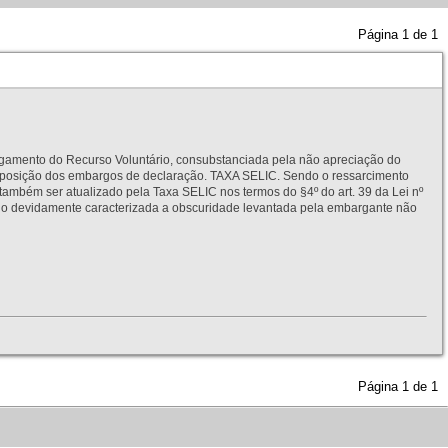
Página
1
de
1
to do Recurso Voluntário, consubstanciada pela não apreciação do
interposição dos embargos de declaração. TAXA SELIC. Sendo o ressarcimento
também ser atualizado pela Taxa SELIC nos termos do §4º do art. 39 da Lei nº
idamente caracterizada a obscuridade levantada pela embargante não
Página
1
de
1