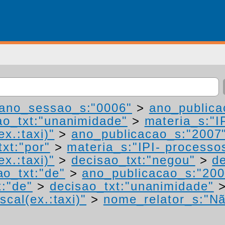
ano_sessao_s:"0006"
>
ano_publica
ao_txt:"unanimidade"
>
materia_s:"I
ex.:taxi)"
>
ano_publicacao_s:"2007
txt:"por"
>
materia_s:"IPI- processo
ex.:taxi)"
>
decisao_txt:"negou"
>
de
ao_txt:"de"
>
ano_publicacao_s:"200
t:"de"
>
decisao_txt:"unanimidade"
scal(ex.:taxi)"
>
nome_relator_s:"Nã