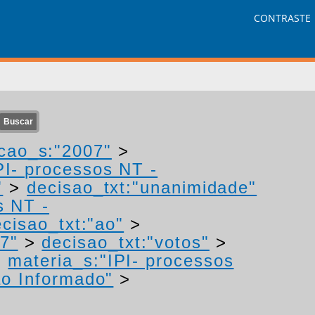
CONTRASTE
cao_s:"2007"
>
PI- processos NT -
"
>
decisao_txt:"unanimidade"
s NT -
cisao_txt:"ao"
>
7"
>
decisao_txt:"votos"
>
>
materia_s:"IPI- processos
o Informado"
>