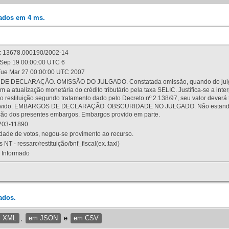
rados em 4 ms.
:
13678.000190/2002-14
Sep 19 00:00:00 UTC 6
ue Mar 27 00:00:00 UTC 2007
 DECLARAÇÃO. OMISSÃO DO JULGADO. Constatada omissão, quando do julgamen
m a atualização monetária do crédito tributário pela taxa SELIC. Justifica-se a 
 restituição segundo tratamento dado pelo Decreto nº 2.138/97, seu valor deverá 
rovido. EMBARGOS DE DECLARAÇÃO. OBSCURIDADE NO JULGADO. Não estando dev
osição dos presentes embargos. Embargos provido em parte.
03-11890
ade de votos, negou-se provimento ao recurso.
 NT - ressarc/restituição/bnf_fiscal(ex.:taxi)
Informado
ados.
m XML
,
em JSON
e
em CSV