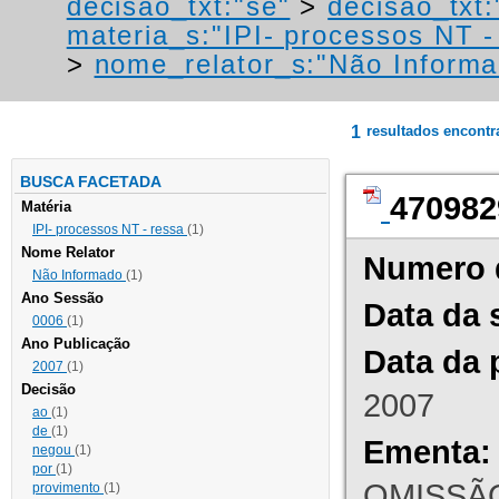
decisao_txt:"se"
>
decisao_txt:
materia_s:"IPI- processos NT - r
>
nome_relator_s:"Não Informa
1
resultados encont
BUSCA FACETADA
470982
Matéria
IPI- processos NT - ressa
(1)
Nome Relator
Numero 
Não Informado
(1)
Ano Sessão
Data da 
0006
(1)
Ano Publicação
Data da 
2007
(1)
Decisão
2007
ao
(1)
de
(1)
Ementa:
negou
(1)
por
(1)
OMISSÃO
provimento
(1)