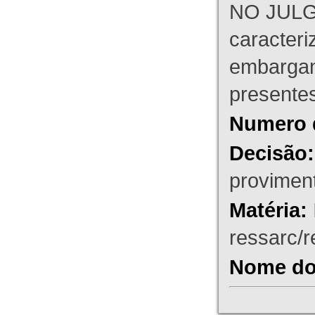
NO JULG
caracteri
embargant
presente
Numero 
Decisão:
proviment
Matéria:
ressarc/re
Nome do 