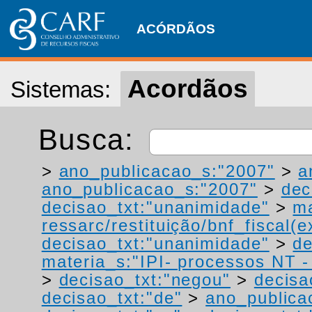
ACÓRDÃOS
Acordãos
Sistemas:
Busca:
>
ano_publicacao_s:"2007"
>
a
ano_publicacao_s:"2007"
>
dec
decisao_txt:"unanimidade"
>
ma
ressarc/restituição/bnf_fiscal(ex
decisao_txt:"unanimidade"
>
de
materia_s:"IPI- processos NT - r
>
decisao_txt:"negou"
>
decisa
decisao_txt:"de"
>
ano_publica