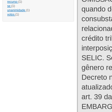
recurso
(1)
se
(1)
quando d
unanimidade
(1)
votos
(1)
consubst
relaciona
crédito tr
interpos
SELIC. S
gênero re
Decreto n
atualizad
art. 39 d
EMBARG