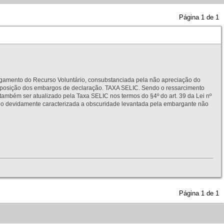
Página
1
de
1
to do Recurso Voluntário, consubstanciada pela não apreciação do
interposição dos embargos de declaração. TAXA SELIC. Sendo o ressarcimento
também ser atualizado pela Taxa SELIC nos termos do §4º do art. 39 da Lei nº
idamente caracterizada a obscuridade levantada pela embargante não
Página
1
de
1