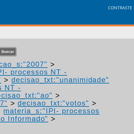
CONTRASTE
cao_s:"2007"
>
PI- processos NT -
"
>
decisao_txt:"unanimidade"
s NT -
cisao_txt:"ao"
>
7"
>
decisao_txt:"votos"
>
>
materia_s:"IPI- processos
o Informado"
>