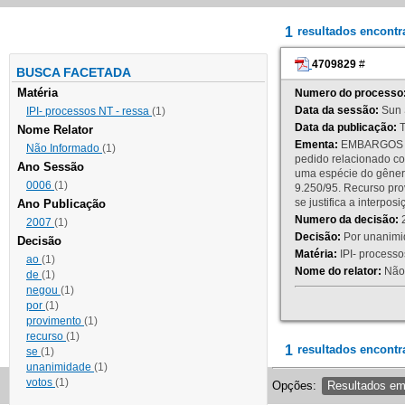
1
resultados encont
4709829
#
BUSCA FACETADA
Matéria
Numero do processo
Data da sessão:
Sun 
IPI- processos NT - ressa
(1)
Data da publicação:
T
Nome Relator
Ementa:
EMBARGOS DE
Não Informado
(1)
pedido relacionado co
Ano Sessão
uma espécie do gênero
0006
(1)
9.250/95. Recurso p
se justifica a interp
Ano Publicação
Numero da decisão:
2
2007
(1)
Decisão:
Por unanimid
Decisão
Matéria:
IPI- processos
ao
(1)
Nome do relator:
Não 
de
(1)
negou
(1)
por
(1)
provimento
(1)
recurso
(1)
1
resultados encontr
se
(1)
unanimidade
(1)
votos
(1)
Opções:
Resultados e