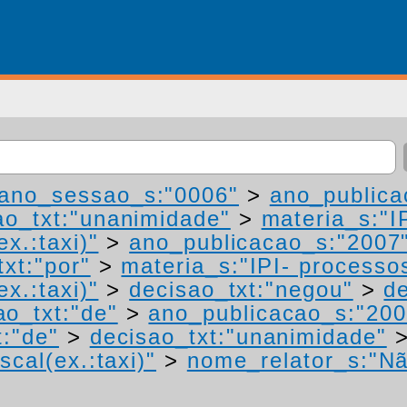
ano_sessao_s:"0006"
>
ano_publica
ao_txt:"unanimidade"
>
materia_s:"I
ex.:taxi)"
>
ano_publicacao_s:"2007
txt:"por"
>
materia_s:"IPI- processo
ex.:taxi)"
>
decisao_txt:"negou"
>
de
ao_txt:"de"
>
ano_publicacao_s:"200
t:"de"
>
decisao_txt:"unanimidade"
scal(ex.:taxi)"
>
nome_relator_s:"Nã