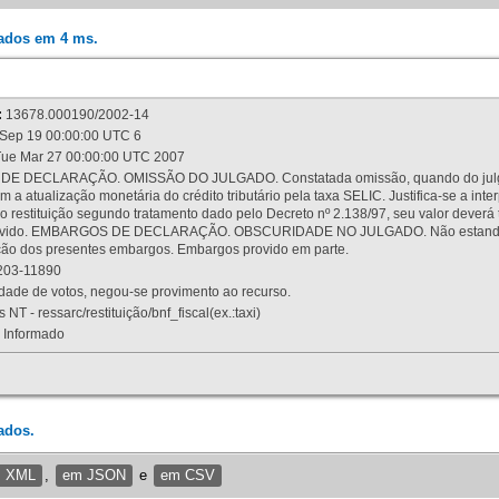
rados em 4 ms.
:
13678.000190/2002-14
Sep 19 00:00:00 UTC 6
ue Mar 27 00:00:00 UTC 2007
 DECLARAÇÃO. OMISSÃO DO JULGADO. Constatada omissão, quando do julgamen
m a atualização monetária do crédito tributário pela taxa SELIC. Justifica-se a 
 restituição segundo tratamento dado pelo Decreto nº 2.138/97, seu valor deverá 
rovido. EMBARGOS DE DECLARAÇÃO. OBSCURIDADE NO JULGADO. Não estando dev
osição dos presentes embargos. Embargos provido em parte.
03-11890
ade de votos, negou-se provimento ao recurso.
 NT - ressarc/restituição/bnf_fiscal(ex.:taxi)
Informado
ados.
m XML
,
em JSON
e
em CSV