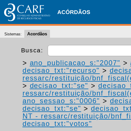
ACÓRDÃOS
Acordãos
Sistemas:
Busca:
>
ano_publicacao_s:"2007"
>
decisao_txt:"recurso"
>
decis
ressarc/restituição/bnf_fiscal(
>
decisao_txt:"se"
>
decisao_
ressarc/restituição/bnf_fiscal(
ano_sessao_s:"0006"
>
decis
decisao_txt:"se"
>
decisao_tx
NT - ressarc/restituição/bnf_fi
decisao_txt:"votos"