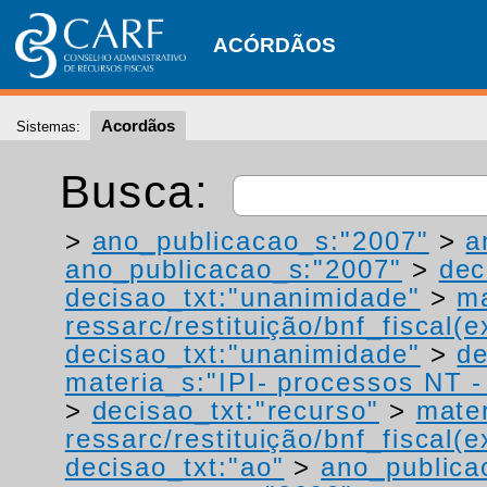
ACÓRDÃOS
Acordãos
Sistemas:
Busca:
>
ano_publicacao_s:"2007"
>
a
ano_publicacao_s:"2007"
>
dec
decisao_txt:"unanimidade"
>
ma
ressarc/restituição/bnf_fiscal(ex
decisao_txt:"unanimidade"
>
de
materia_s:"IPI- processos NT - r
>
decisao_txt:"recurso"
>
mater
ressarc/restituição/bnf_fiscal(ex
decisao_txt:"ao"
>
ano_publica