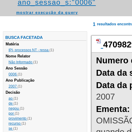
ano_sessao_s:"0006"
mostrar execução da query
1
resultados encont
BUSCA FACETADA
470982
Matéria
IPI- processos NT - ressa
(1)
Nome Relator
Numero 
Não Informado
(1)
Ano Sessão
Data da 
0006
(1)
Ano Publicação
Data da 
2007
(1)
Decisão
2007
ao
(1)
de
(1)
Ementa:
negou
(1)
por
(1)
OMISSÃO
provimento
(1)
recurso
(1)
se
(1)
quando d