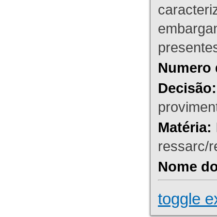
caracteri
embargant
presente
Numero 
Decisão:
proviment
Matéria:
ressarc/re
Nome do 
toggle e