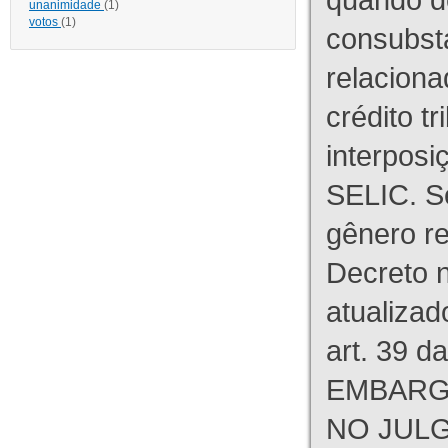
unanimidade
(1)
votos
(1)
consubst
relaciona
crédito tr
interpos
SELIC. S
gênero re
Decreto n
atualizad
art. 39 d
EMBARG
NO JULG