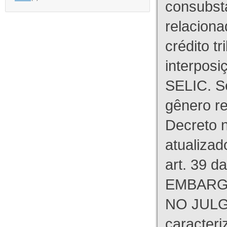
consubst
relaciona
crédito tr
interpos
SELIC. S
gênero re
Decreto n
atualizad
art. 39 d
EMBARG
NO JULG
caracteri