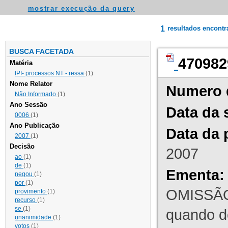
mostrar execução da query
1
resultados encont
BUSCA FACETADA
470982
Matéria
IPI- processos NT - ressa
(1)
Nome Relator
Numero 
Não Informado
(1)
Ano Sessão
Data da 
0006
(1)
Ano Publicação
Data da 
2007
(1)
Decisão
2007
ao
(1)
de
(1)
Ementa:
negou
(1)
por
(1)
OMISSÃO
provimento
(1)
recurso
(1)
se
(1)
quando d
unanimidade
(1)
votos
(1)