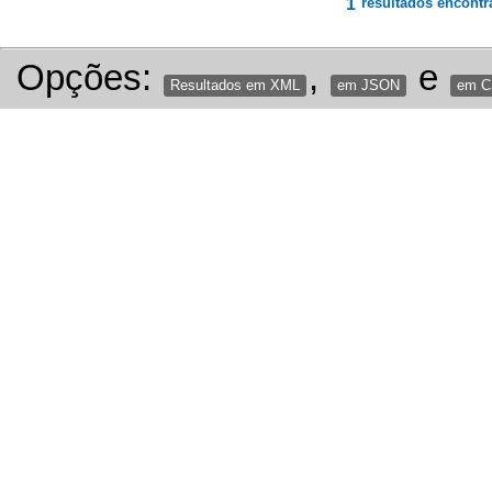
1
resultados encontr
Opções:
,
e
Resultados em XML
em JSON
em 