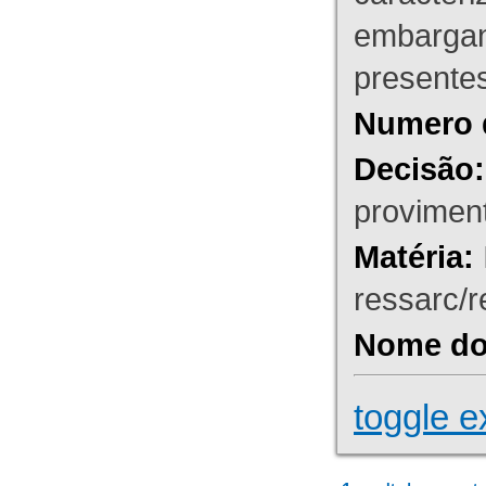
embargant
presente
Numero 
Decisão:
proviment
Matéria:
ressarc/re
Nome do 
toggle e