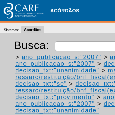
ACÓRDÃOS
Acordãos
Sistemas:
Busca:
>
ano_publicacao_s:"2007"
>
a
ano_publicacao_s:"2007"
>
dec
decisao_txt:"unanimidade"
>
ma
ressarc/restituição/bnf_fiscal(ex
decisao_txt:"se"
>
decisao_txt:
ressarc/restituição/bnf_fiscal(ex
decisao_txt:"provimento"
>
ano
ano_publicacao_s:"2007"
>
dec
decisao_txt:"unanimidade"