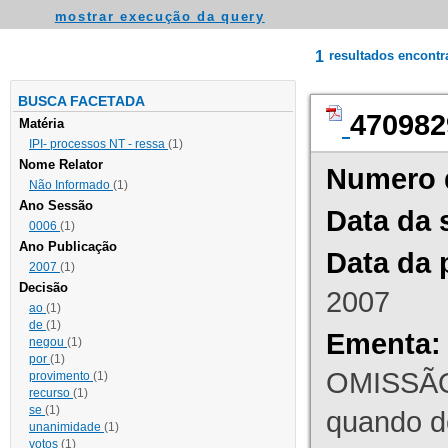
mostrar execução da query
1
resultados encont
BUSCA FACETADA
470982
Matéria
IPI- processos NT - ressa
(1)
Nome Relator
Numero 
Não Informado
(1)
Ano Sessão
Data da 
0006
(1)
Ano Publicação
Data da 
2007
(1)
Decisão
2007
ao
(1)
de
(1)
Ementa:
negou
(1)
por
(1)
OMISSÃO
provimento
(1)
recurso
(1)
se
(1)
quando d
unanimidade
(1)
votos
(1)