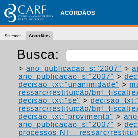
ACÓRDÃOS
Acordãos
Sistemas:
Busca:
>
ano_publicacao_s:"2007"
>
a
ano_publicacao_s:"2007"
>
dec
decisao_txt:"unanimidade"
>
ma
ressarc/restituição/bnf_fiscal(ex
decisao_txt:"se"
>
decisao_txt:
ressarc/restituição/bnf_fiscal(ex
decisao_txt:"provimento"
>
ano
ano_publicacao_s:"2007"
>
dec
processos NT - ressarc/restituiç