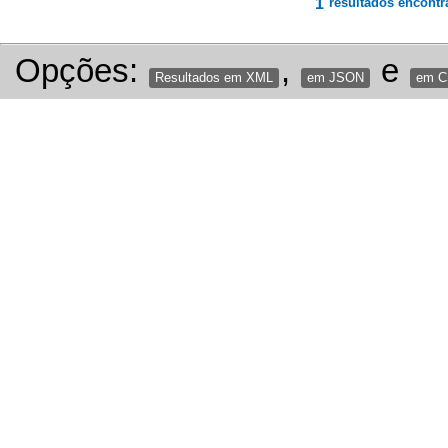
1
resultados encontr
Opções:
,
e
Resultados em XML
em JSON
em 