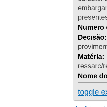
embargant
presente
Numero 
Decisão:
proviment
Matéria:
ressarc/re
Nome do 
toggle e