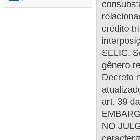
consubst
relaciona
crédito tr
interpos
SELIC. S
gênero re
Decreto n
atualizad
art. 39 d
EMBARG
NO JULG
caracteri