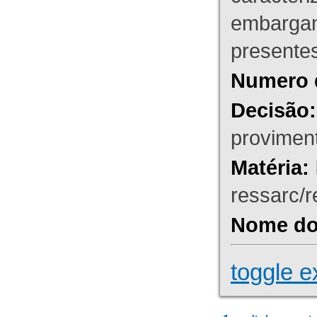
embargant
presente
Numero 
Decisão:
proviment
Matéria:
ressarc/re
Nome do 
toggle e