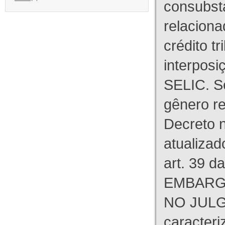
consubst
relaciona
crédito tr
interpos
SELIC. S
gênero re
Decreto n
atualizad
art. 39 d
EMBARG
NO JULG
caracteri