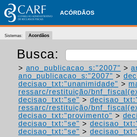
ACÓRDÃOS
Acordãos
Sistemas:
Busca:
>
ano_publicacao_s:"2007"
>
a
ano_publicacao_s:"2007"
>
dec
decisao_txt:"unanimidade"
>
ma
ressarc/restituição/bnf_fiscal(ex
decisao_txt:"se"
>
decisao_txt:
ressarc/restituição/bnf_fiscal(ex
decisao_txt:"provimento"
>
dec
decisao_txt:"se"
>
decisao_txt:
decisao_txt:"se"
>
decisao_txt: