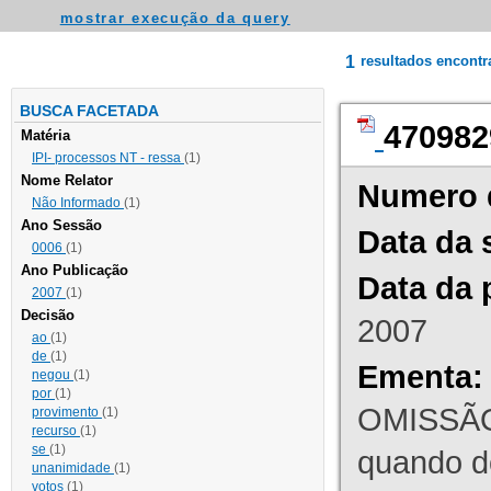
mostrar execução da query
1
resultados encont
BUSCA FACETADA
470982
Matéria
IPI- processos NT - ressa
(1)
Nome Relator
Numero 
Não Informado
(1)
Ano Sessão
Data da 
0006
(1)
Ano Publicação
Data da 
2007
(1)
Decisão
2007
ao
(1)
de
(1)
Ementa:
negou
(1)
por
(1)
OMISSÃO
provimento
(1)
recurso
(1)
se
(1)
quando d
unanimidade
(1)
votos
(1)