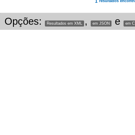
1
resultados encontr
Opções:
,
e
Resultados em XML
em JSON
em 