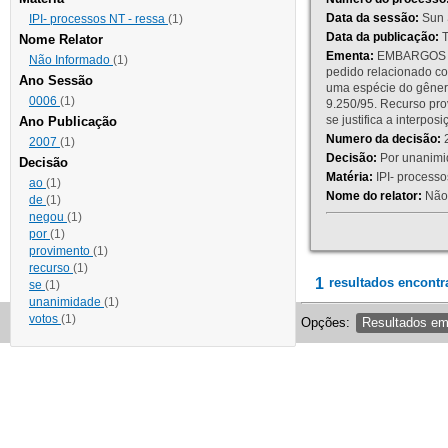
Data da sessão:
Sun 
IPI- processos NT - ressa
(1)
Data da publicação:
T
Nome Relator
Ementa:
EMBARGOS DE
Não Informado
(1)
pedido relacionado co
Ano Sessão
uma espécie do gênero
0006
(1)
9.250/95. Recurso p
se justifica a interp
Ano Publicação
Numero da decisão:
2
2007
(1)
Decisão:
Por unanimid
Decisão
Matéria:
IPI- processos
ao
(1)
Nome do relator:
Não 
de
(1)
negou
(1)
por
(1)
provimento
(1)
recurso
(1)
1
resultados encontr
se
(1)
unanimidade
(1)
votos
(1)
Opções:
Resultados e