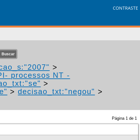
CONTRASTE
cao_s:"2007"
>
PI- processos NT -
ao_txt:"se"
>
e"
>
decisao_txt:"negou"
>
Página
1
de
1