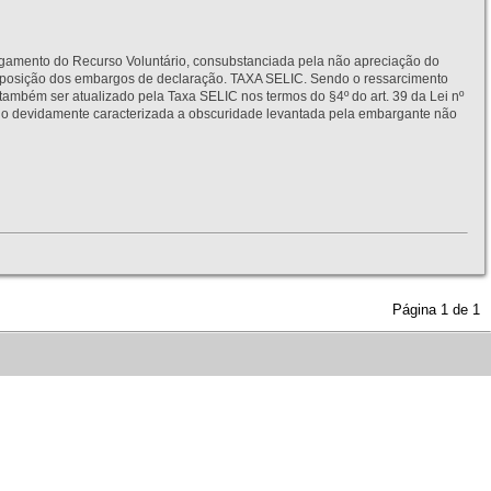
to do Recurso Voluntário, consubstanciada pela não apreciação do
interposição dos embargos de declaração. TAXA SELIC. Sendo o ressarcimento
também ser atualizado pela Taxa SELIC nos termos do §4º do art. 39 da Lei nº
idamente caracterizada a obscuridade levantada pela embargante não
Página
1
de
1