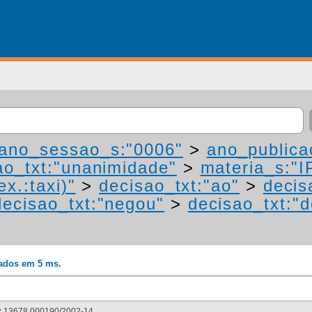
ano_sessao_s:"0006"
>
ano_publica
ao_txt:"unanimidade"
>
materia_s:"I
ex.:taxi)"
>
decisao_txt:"ao"
>
decis
decisao_txt:"negou"
>
decisao_txt:"d
rados em 5 ms.
:
13678.000190/2002-14