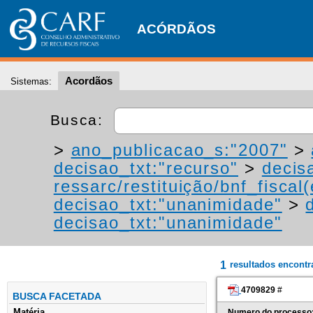
ACÓRDÃOS
Acordãos
Sistemas:
Busca:
>
ano_publicacao_s:"2007"
>
decisao_txt:"recurso"
>
decis
ressarc/restituição/bnf_fiscal(
decisao_txt:"unanimidade"
>
decisao_txt:"unanimidade"
1
resultados encont
4709829
#
BUSCA FACETADA
Matéria
Numero do processo