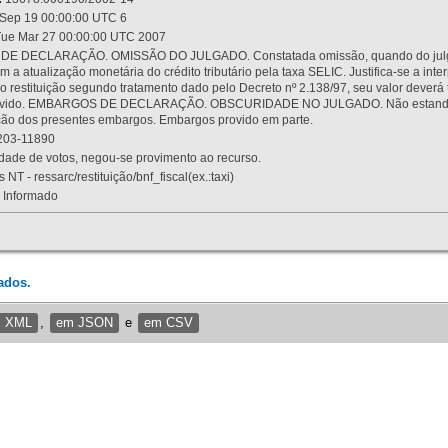
Sep 19 00:00:00 UTC 6
ue Mar 27 00:00:00 UTC 2007
 DECLARAÇÃO. OMISSÃO DO JULGADO. Constatada omissão, quando do julgamen
m a atualização monetária do crédito tributário pela taxa SELIC. Justifica-se a 
 restituição segundo tratamento dado pelo Decreto nº 2.138/97, seu valor deverá 
rovido. EMBARGOS DE DECLARAÇÃO. OBSCURIDADE NO JULGADO. Não estando dev
osição dos presentes embargos. Embargos provido em parte.
03-11890
ade de votos, negou-se provimento ao recurso.
 NT - ressarc/restituição/bnf_fiscal(ex.:taxi)
Informado
ados.
m XML
,
em JSON
e
em CSV