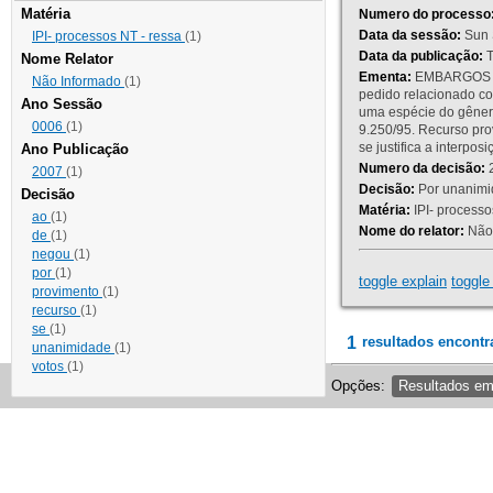
Matéria
Numero do processo
Data da sessão:
Sun 
IPI- processos NT - ressa
(1)
Data da publicação:
T
Nome Relator
Ementa:
EMBARGOS DE
Não Informado
(1)
pedido relacionado co
Ano Sessão
uma espécie do gênero
0006
(1)
9.250/95. Recurso p
se justifica a interp
Ano Publicação
Numero da decisão:
2
2007
(1)
Decisão:
Por unanimid
Decisão
Matéria:
IPI- processos
ao
(1)
Nome do relator:
Não 
de
(1)
negou
(1)
por
(1)
toggle explain
toggle 
provimento
(1)
recurso
(1)
se
(1)
1
resultados encontr
unanimidade
(1)
votos
(1)
Opções:
Resultados e