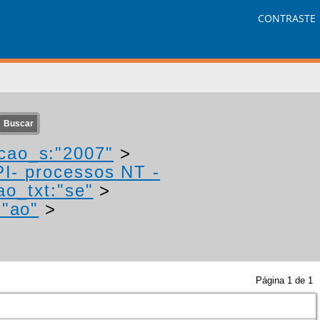
CONTRASTE
cao_s:"2007"
>
PI- processos NT -
ao_txt:"se"
>
:"ao"
>
Página
1
de
1