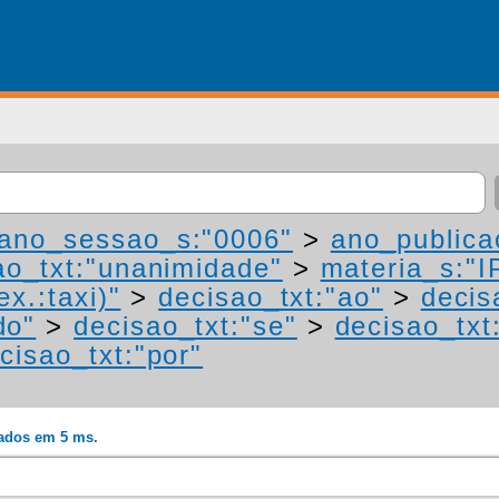
ano_sessao_s:"0006"
>
ano_publica
ao_txt:"unanimidade"
>
materia_s:"I
ex.:taxi)"
>
decisao_txt:"ao"
>
decis
do"
>
decisao_txt:"se"
>
decisao_txt
cisao_txt:"por"
rados em 5 ms.