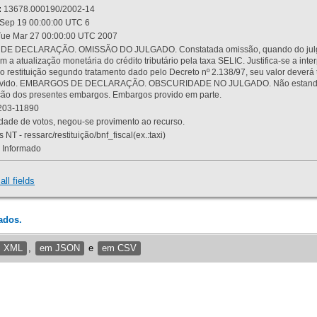
:
13678.000190/2002-14
Sep 19 00:00:00 UTC 6
ue Mar 27 00:00:00 UTC 2007
 DECLARAÇÃO. OMISSÃO DO JULGADO. Constatada omissão, quando do julgamen
m a atualização monetária do crédito tributário pela taxa SELIC. Justifica-se a 
 restituição segundo tratamento dado pelo Decreto nº 2.138/97, seu valor deverá 
rovido. EMBARGOS DE DECLARAÇÃO. OBSCURIDADE NO JULGADO. Não estando dev
osição dos presentes embargos. Embargos provido em parte.
03-11890
ade de votos, negou-se provimento ao recurso.
 NT - ressarc/restituição/bnf_fiscal(ex.:taxi)
Informado
all fields
ados.
m XML
,
em JSON
e
em CSV