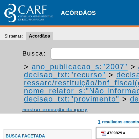
ACÓRDÃOS
Acordãos
Sistemas:
Busca:
>
ano_publicacao_s:"2007"
>
decisao_txt:"recurso"
>
decis
ressarc/restituição/bnf_fiscal(
nome_relator_s:"Não Informa
decisao_txt:"provimento"
>
de
mostrar execução da query
1
resultados encont
4709829
#
BUSCA FACETADA