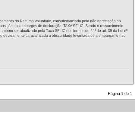
to do Recurso Voluntário, consubstanciada pela não apreciação do
interposição dos embargos de declaração. TAXA SELIC. Sendo o ressarcimento
também ser atualizado pela Taxa SELIC nos termos do §4º do art. 39 da Lei nº
idamente caracterizada a obscuridade levantada pela embargante não
Página
1
de
1