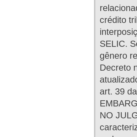
relaciona
crédito tr
interpos
SELIC. S
gênero re
Decreto n
atualizad
art. 39 d
EMBARG
NO JULG
caracteri