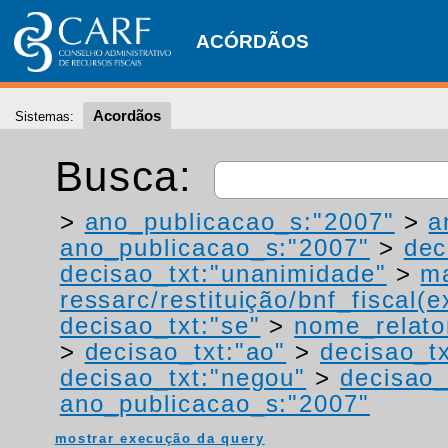
ACÓRDÃOS
Acordãos
Sistemas:
Busca:
>
ano_publicacao_s:"2007"
>
a
ano_publicacao_s:"2007"
>
dec
decisao_txt:"unanimidade"
>
ma
ressarc/restituição/bnf_fiscal(ex
decisao_txt:"se"
>
nome_relato
>
decisao_txt:"ao"
>
decisao_t
decisao_txt:"negou"
>
decisao_
ano_publicacao_s:"2007"
mostrar execução da query