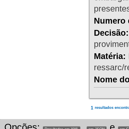
presente
Numero 
Decisão:
proviment
Matéria:
ressarc/re
Nome do 
1
resultados encontr
Opções:
,
e