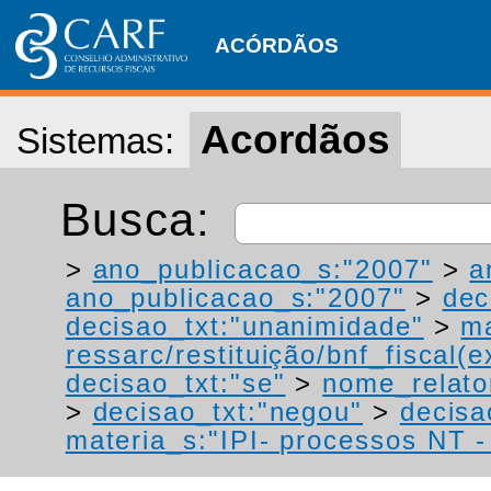
ACÓRDÃOS
Acordãos
Sistemas:
Busca:
>
ano_publicacao_s:"2007"
>
a
ano_publicacao_s:"2007"
>
dec
decisao_txt:"unanimidade"
>
ma
ressarc/restituição/bnf_fiscal(ex
decisao_txt:"se"
>
nome_relato
>
decisao_txt:"negou"
>
decisa
materia_s:"IPI- processos NT - r