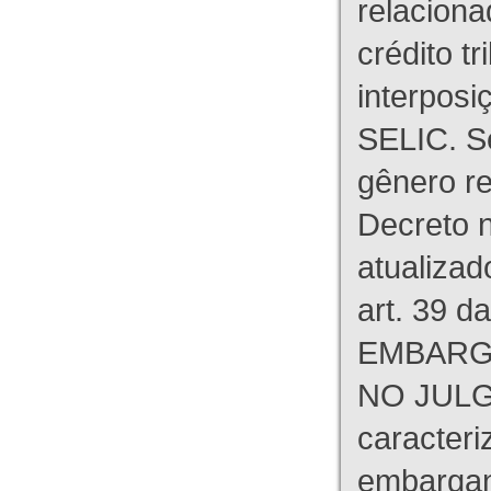
relaciona
crédito tr
interpos
SELIC. S
gênero re
Decreto n
atualizad
art. 39 d
EMBARG
NO JULG
caracteri
embargant