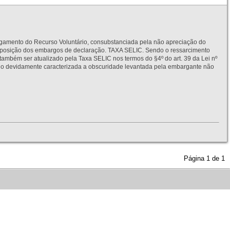
to do Recurso Voluntário, consubstanciada pela não apreciação do
interposição dos embargos de declaração. TAXA SELIC. Sendo o ressarcimento
também ser atualizado pela Taxa SELIC nos termos do §4º do art. 39 da Lei nº
idamente caracterizada a obscuridade levantada pela embargante não
Página
1
de
1