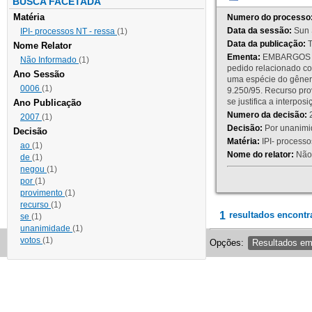
BUSCA FACETADA
Matéria
Numero do processo
Data da sessão:
Sun 
IPI- processos NT - ressa
(1)
Data da publicação:
T
Nome Relator
Ementa:
EMBARGOS DE
Não Informado
(1)
pedido relacionado co
Ano Sessão
uma espécie do gênero
0006
(1)
9.250/95. Recurso p
se justifica a interp
Ano Publicação
Numero da decisão:
2
2007
(1)
Decisão:
Por unanimid
Decisão
Matéria:
IPI- processos
ao
(1)
Nome do relator:
Não 
de
(1)
negou
(1)
por
(1)
provimento
(1)
recurso
(1)
1
resultados encontr
se
(1)
unanimidade
(1)
votos
(1)
Opções:
Resultados e