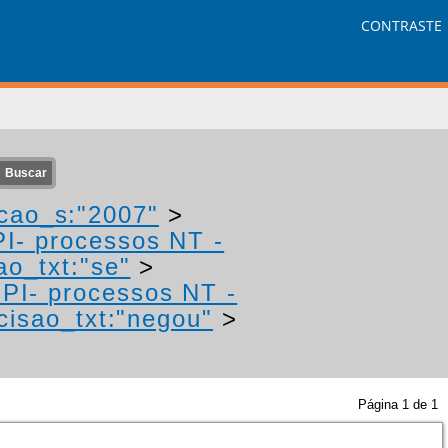
CONTRASTE
cao_s:"2007"
>
PI- processos NT -
ao_txt:"se"
>
IPI- processos NT -
cisao_txt:"negou"
>
Página
1
de
1