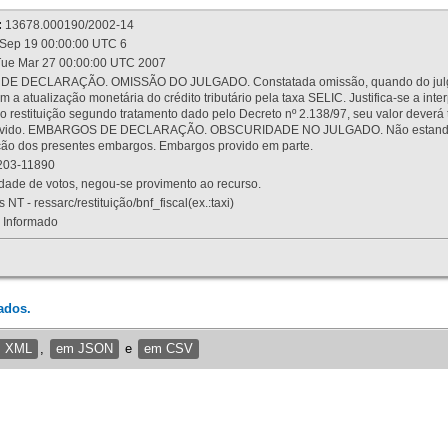
:
13678.000190/2002-14
Sep 19 00:00:00 UTC 6
ue Mar 27 00:00:00 UTC 2007
 DECLARAÇÃO. OMISSÃO DO JULGADO. Constatada omissão, quando do julgamen
m a atualização monetária do crédito tributário pela taxa SELIC. Justifica-se a 
 restituição segundo tratamento dado pelo Decreto nº 2.138/97, seu valor deverá 
rovido. EMBARGOS DE DECLARAÇÃO. OBSCURIDADE NO JULGADO. Não estando dev
osição dos presentes embargos. Embargos provido em parte.
03-11890
ade de votos, negou-se provimento ao recurso.
 NT - ressarc/restituição/bnf_fiscal(ex.:taxi)
Informado
ados.
m XML
,
em JSON
e
em CSV