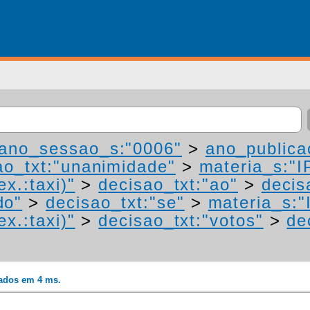
ano_sessao_s:"0006"
>
ano_publica
ao_txt:"unanimidade"
>
materia_s:"I
ex.:taxi)"
>
decisao_txt:"ao"
>
decis
do"
>
decisao_txt:"se"
>
materia_s:"
ex.:taxi)"
>
decisao_txt:"votos"
>
de
rados em 4 ms.