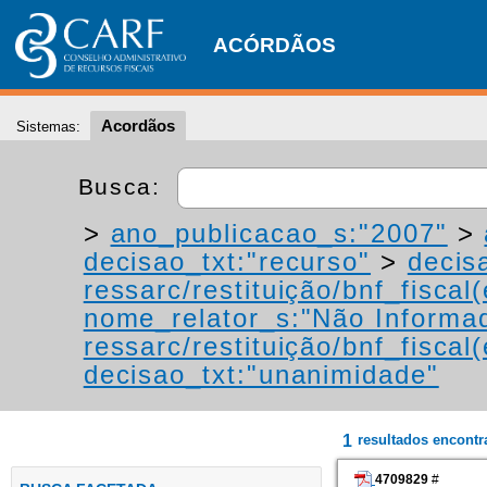
ACÓRDÃOS
Acordãos
Sistemas:
Busca:
>
ano_publicacao_s:"2007"
>
decisao_txt:"recurso"
>
decis
ressarc/restituição/bnf_fiscal(
nome_relator_s:"Não Informa
ressarc/restituição/bnf_fiscal(
decisao_txt:"unanimidade"
1
resultados encont
4709829
#