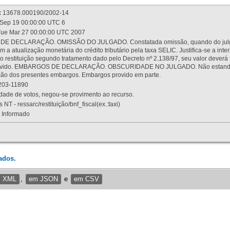
:
13678.000190/2002-14
Sep 19 00:00:00 UTC 6
ue Mar 27 00:00:00 UTC 2007
 DECLARAÇÃO. OMISSÃO DO JULGADO. Constatada omissão, quando do julgamen
m a atualização monetária do crédito tributário pela taxa SELIC. Justifica-se a 
 restituição segundo tratamento dado pelo Decreto nº 2.138/97, seu valor deverá 
rovido. EMBARGOS DE DECLARAÇÃO. OBSCURIDADE NO JULGADO. Não estando dev
osição dos presentes embargos. Embargos provido em parte.
03-11890
ade de votos, negou-se provimento ao recurso.
 NT - ressarc/restituição/bnf_fiscal(ex.:taxi)
Informado
ados.
m XML
,
em JSON
e
em CSV