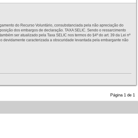
to do Recurso Voluntário, consubstanciada pela não apreciação do
interposição dos embargos de declaração. TAXA SELIC. Sendo o ressarcimento
também ser atualizado pela Taxa SELIC nos termos do §4º do art. 39 da Lei nº
idamente caracterizada a obscuridade levantada pela embargante não
Página
1
de
1