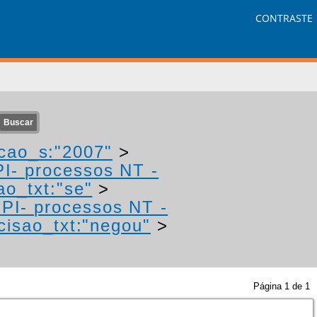
CONTRASTE
cao_s:"2007"
>
PI- processos NT -
ao_txt:"se"
>
IPI- processos NT -
cisao_txt:"negou"
>
Página
1
de
1