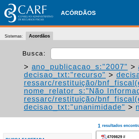
ACÓRDÃOS
Acordãos
Sistemas:
Busca:
>
ano_publicacao_s:"2007"
>
decisao_txt:"recurso"
>
decis
ressarc/restituição/bnf_fiscal(
nome_relator_s:"Não Informa
ressarc/restituição/bnf_fiscal(
decisao_txt:"unanimidade"
>
1
resultados encont
4709829
#