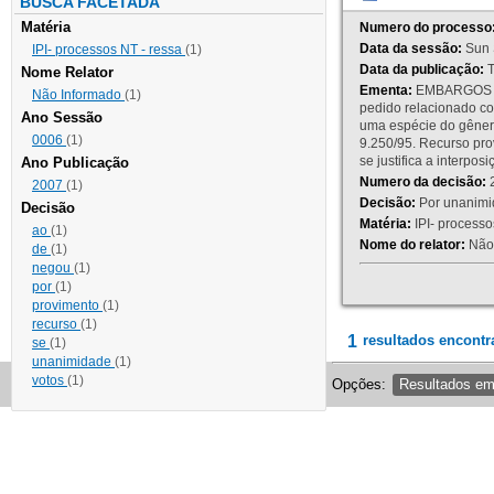
BUSCA FACETADA
Matéria
Numero do processo
Data da sessão:
Sun 
IPI- processos NT - ressa
(1)
Data da publicação:
T
Nome Relator
Ementa:
EMBARGOS DE
Não Informado
(1)
pedido relacionado co
Ano Sessão
uma espécie do gênero
0006
(1)
9.250/95. Recurso p
se justifica a interp
Ano Publicação
Numero da decisão:
2
2007
(1)
Decisão:
Por unanimid
Decisão
Matéria:
IPI- processos
ao
(1)
Nome do relator:
Não 
de
(1)
negou
(1)
por
(1)
provimento
(1)
recurso
(1)
1
resultados encontr
se
(1)
unanimidade
(1)
votos
(1)
Opções:
Resultados e