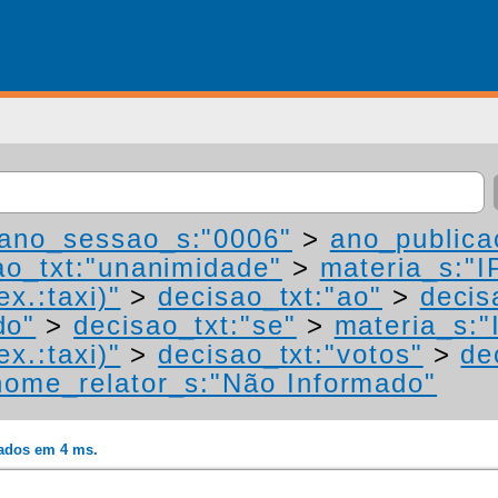
ano_sessao_s:"0006"
>
ano_publica
ao_txt:"unanimidade"
>
materia_s:"I
ex.:taxi)"
>
decisao_txt:"ao"
>
decis
do"
>
decisao_txt:"se"
>
materia_s:"
ex.:taxi)"
>
decisao_txt:"votos"
>
de
nome_relator_s:"Não Informado"
rados em 4 ms.