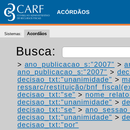
ACÓRDÃOS
Acordãos
Sistemas:
Busca:
>
ano_publicacao_s:"2007"
>
a
ano_publicacao_s:"2007"
>
dec
decisao_txt:"unanimidade"
>
ma
ressarc/restituição/bnf_fiscal(ex
decisao_txt:"se"
>
nome_relato
decisao_txt:"unanimidade"
>
de
decisao_txt:"se"
>
ano_sessao_
decisao_txt:"unanimidade"
>
de
decisao_txt:"por"