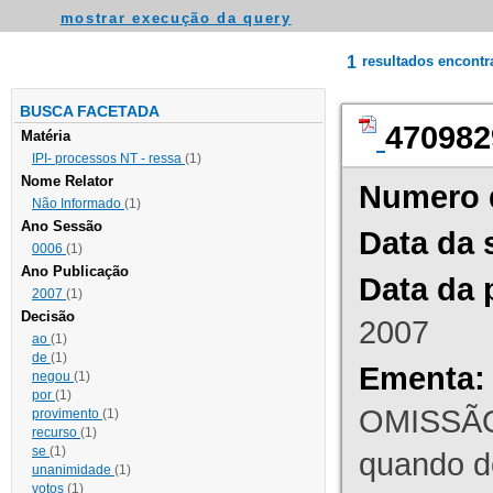
mostrar execução da query
1
resultados encont
BUSCA FACETADA
470982
Matéria
IPI- processos NT - ressa
(1)
Nome Relator
Numero 
Não Informado
(1)
Ano Sessão
Data da 
0006
(1)
Ano Publicação
Data da 
2007
(1)
Decisão
2007
ao
(1)
de
(1)
Ementa:
negou
(1)
por
(1)
OMISSÃO
provimento
(1)
recurso
(1)
se
(1)
quando d
unanimidade
(1)
votos
(1)