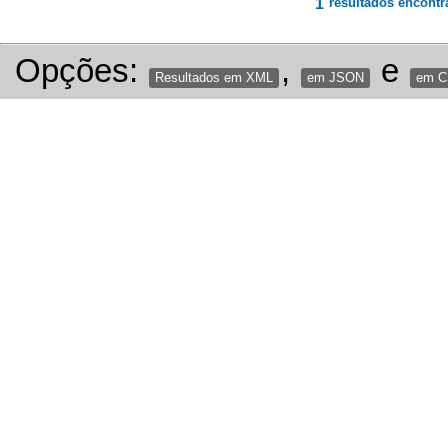
1
resultados encontr
Opções:
,
e
Resultados em XML
em JSON
em 