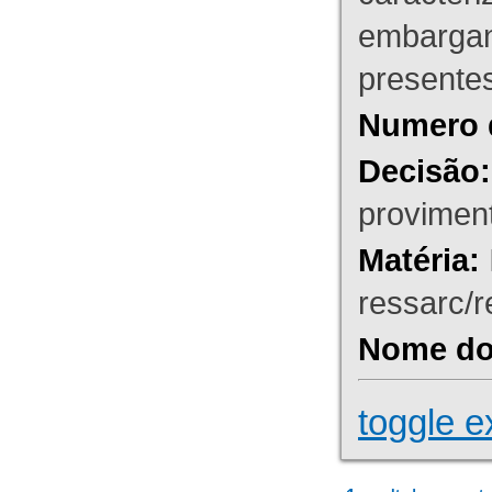
embargant
presente
Numero 
Decisão:
proviment
Matéria:
ressarc/re
Nome do 
toggle e