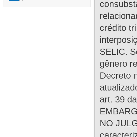
consubst
relaciona
crédito tr
interpos
SELIC. S
gênero re
Decreto n
atualizad
art. 39 d
EMBARG
NO JULG
caracteri