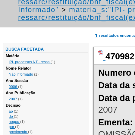
ressarc/restituição/bnf_fiscal(ex
Informado"
>
materia_s:"IPI- p
ressarc/restituição/bnf_fiscal(ex
1
resultados encont
BUSCA FACETADA
470982
Matéria
IPI- processos NT - ressa
(1)
Nome Relator
Numero 
Não Informado
(1)
Ano Sessão
Data da 
0006
(1)
Ano Publicação
Data da 
2007
(1)
Decisão
2007
ao
(1)
de
(1)
Ementa:
negou
(1)
por
(1)
OMISSÃO
provimento
(1)