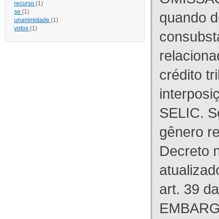
recurso
(1)
se
(1)
quando d
unanimidade
(1)
votos
(1)
consubst
relaciona
crédito tr
interpos
SELIC. S
gênero re
Decreto n
atualizad
art. 39 d
EMBARG