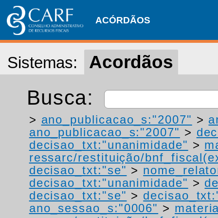
ACÓRDÃOS
Acordãos
Sistemas:
Busca:
>
ano_publicacao_s:"2007"
>
a
ano_publicacao_s:"2007"
>
dec
decisao_txt:"unanimidade"
>
ma
ressarc/restituição/bnf_fiscal(ex
decisao_txt:"se"
>
nome_relato
decisao_txt:"unanimidade"
>
de
decisao_txt:"se"
>
decisao_txt:
ano_sessao_s:"0006"
>
materi