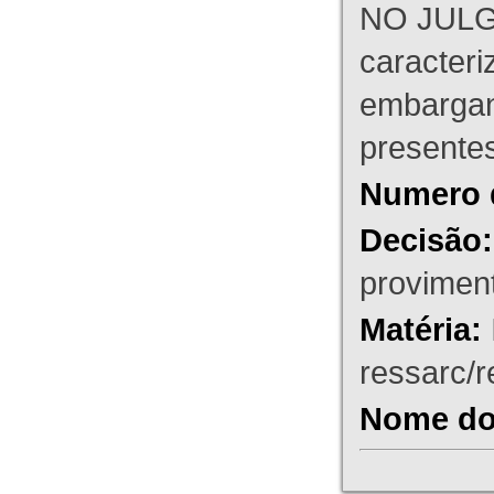
NO JULG
caracteri
embargant
presente
Numero 
Decisão:
proviment
Matéria:
ressarc/re
Nome do 