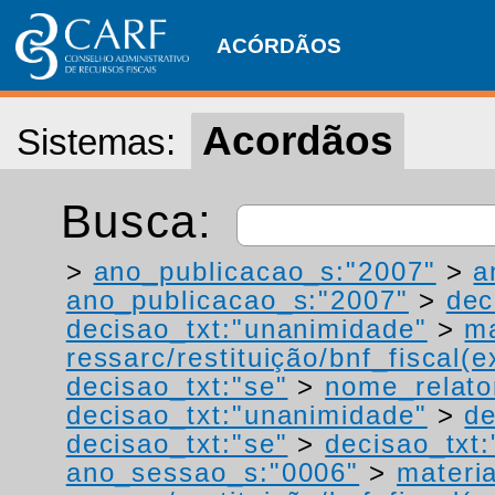
ACÓRDÃOS
Acordãos
Sistemas:
Busca:
>
ano_publicacao_s:"2007"
>
a
ano_publicacao_s:"2007"
>
dec
decisao_txt:"unanimidade"
>
ma
ressarc/restituição/bnf_fiscal(ex
decisao_txt:"se"
>
nome_relato
decisao_txt:"unanimidade"
>
de
decisao_txt:"se"
>
decisao_txt:
ano_sessao_s:"0006"
>
materi