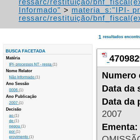
ressarc/restituição/bnf_fiscal(ex
Informado"
>
materia_s:"IPI- p
ressarc/restituição/bnf_fiscal(ex
1
resultados encont
BUSCA FACETADA
470982
Matéria
IPI- processos NT - ressa
(1)
Nome Relator
Numero 
Não Informado
(1)
Ano Sessão
Data da 
0006
(1)
Ano Publicação
Data da 
2007
(1)
Decisão
2007
ao
(1)
de
(1)
Ementa:
negou
(1)
por
(1)
OMISSÃO
provimento
(1)