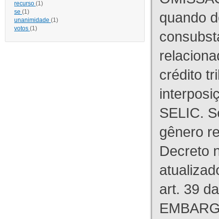
recurso
(1)
se
(1)
quando d
unanimidade
(1)
votos
(1)
consubst
relaciona
crédito tr
interpos
SELIC. S
gênero re
Decreto n
atualizad
art. 39 d
EMBARG