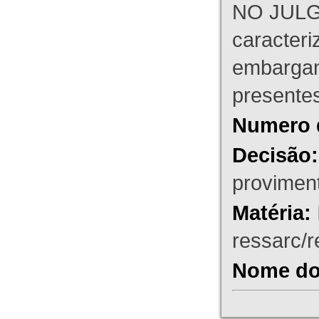
NO JULG
caracteri
embargant
presente
Numero 
Decisão:
proviment
Matéria:
ressarc/re
Nome do 