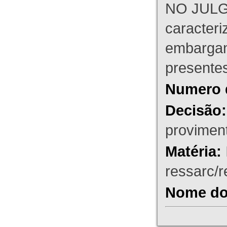
NO JULG
caracteri
embargant
presente
Numero 
Decisão:
proviment
Matéria:
ressarc/re
Nome do 