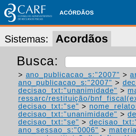
ACÓRDÃOS
Acordãos
Sistemas:
Busca:
>
ano_publicacao_s:"2007"
>
a
ano_publicacao_s:"2007"
>
dec
decisao_txt:"unanimidade"
>
ma
ressarc/restituição/bnf_fiscal(ex
decisao_txt:"se"
>
nome_relato
decisao_txt:"unanimidade"
>
de
decisao_txt:"se"
>
decisao_txt:
ano_sessao_s:"0006"
>
materi