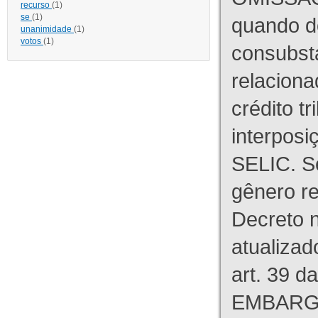
recurso
(1)
se
(1)
quando d
unanimidade
(1)
votos
(1)
consubst
relaciona
crédito tr
interpos
SELIC. S
gênero re
Decreto n
atualizad
art. 39 d
EMBARG