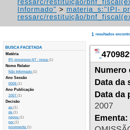
ressarc/restituição/bnf_fiscal(ex
Informado"
>
materia_s:"IPI- p
ressarc/restituição/bnf_fiscal(ex
1
resultados encont
BUSCA FACETADA
470982
Matéria
IPI- processos NT - ressa
(1)
Nome Relator
Numero 
Não Informado
(1)
Ano Sessão
Data da 
0006
(1)
Ano Publicação
Data da 
2007
(1)
Decisão
2007
ao
(1)
de
(1)
Ementa:
negou
(1)
por
(1)
OMISSÃO
provimento
(1)